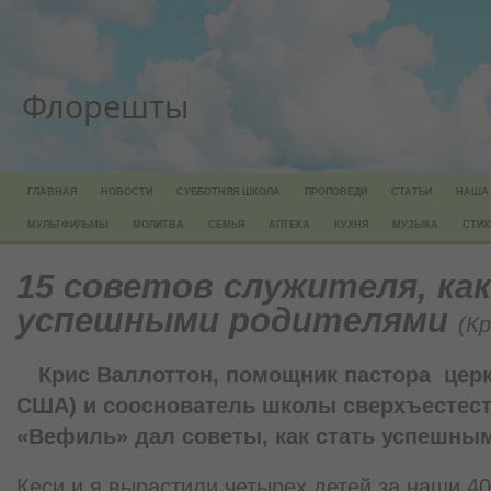
Флорешты
ГЛАВНАЯ
НОВОСТИ
СУББОТНЯЯ ШКОЛА
ПРОПОВЕДИ
СТАТЬИ
НАША
МУЛЬТФИЛЬМЫ
МОЛИТВА
СЕМЬЯ
АПТЕКА
КУХНЯ
МУЗЫКА
СТИХ
15 советов служителя, ка
успешными родителями
(К
Крис Валлоттон, помощник пастора церк
США) и сооснователь школы сверхъестест
«Вефиль» дал советы, как стать успешны
Кеси и я вырастили четырех детей за наши 40