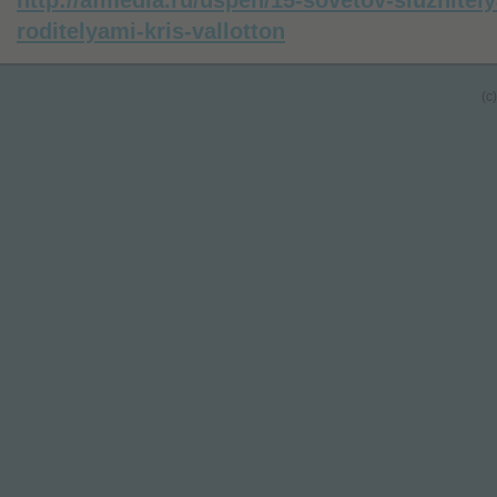
roditelyami-kris-vallotton
(c