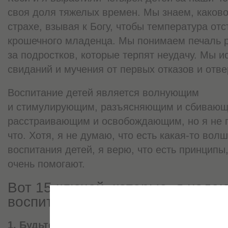
своя доля тяжелых времен. Мы знаем, каково
страхе, взывая к Богу, чтобы температура от
крошечного младенца. Мы понимаем печаль р
за подростков, которые терпят неудачу. Мы 
свиданий и мучения от первых отказов и отв
Воспитание детей является волнующим
и стимулирующим, разъясняющим и сбивающи
расстраивающим и освобождающим, но я не п
что. Хотя, я не думаю, что есть какая-то во
воспитания детей, я верю, что есть принципы
очень помогают.
Вот 15 ключей, которые, я надею
воспитании детей:
1. Будьте последовательным.