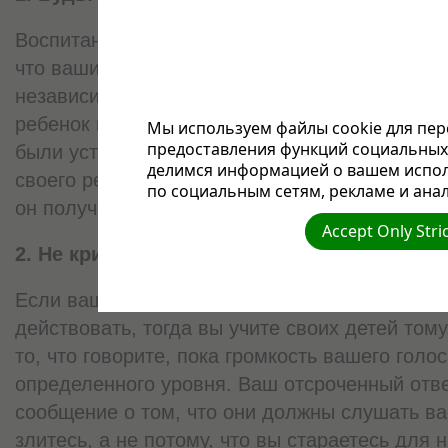
Воспитание не должно зависеть от вашего на
что ваши дети могут рассчитывать на те же с
независимо от того, как Вы себя чувствуете.
ребенок кричит чтобы получить конфету в маг
Мы используем файлы cookie для пер
предоставления функций социальных 
были уставшим, поэтому дали её ему, этим в
делимся информацией о вашем испол
своего ребенка тому, что если он бросится в 
по социальным сетям, рекламе и анал
он получит то, что ему нужно.
Accept Only Stri
2. Не кричите.
Если ваш голос должен повыситься до того, к
действовать, тогда вы учите своих детей тому
то, что говорите, пока громкость вашего голос
определенного уровня. Ваш отсроченный отв
сообщение о том, что они должны слушать вас
злитесь, а не потому, что вы стараетесь для н