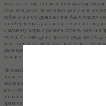
рассказы о том, что именно ночью вырабатыв
отвечающий за ГВ, казались мне очень убеди
ребенку в этом удовольствии было совсем неп
это обернулось для нашей семьи настоящей 
К моменту, когда я решила отучить малыша п
месяц. Он никогда не просил грудь просто для
успокоиться, но умел засыпать только во вр
укачиваний. Поэтому отказ от кормлений по 
означал окончание грудного вскармливания.
На семейном совете мы постановили перепр
варианты борьбы за здоровый сон и продолже
набравшись терпения и четко спланировав пл
для себя и ребенка здоровый дневной и ночно
что малыши в этом возрасте усваивают пре
правила очень быстро, надо только быть чуть