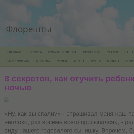
Флорешты
ГЛАВНАЯ
НОВОСТИ
СУББОТНЯЯ ШКОЛА
ПРОПОВЕДИ
СТАТЬИ
НАША
МУЛЬТФИЛЬМЫ
МОЛИТВА
СЕМЬЯ
АПТЕКА
КУХНЯ
МУЗЫКА
СТИХ
8 секретов, как отучить ребе
ночью
«Ну, как вы спали?» - спрашивал меня наш п
неплохо, раз восемь всего просыпался», - ра
виду нашего годовалого сынишку. Впрочем, б