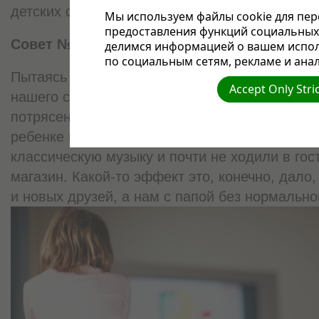
детских слез.
Мы используем файлы cookie для пер
предоставления функций социальных 
Совет №1. Дозировать новые впечатления
делимся информацией о вашем испол
по социальным сетям, рекламе и анал
Пытаясь проанализировать, что же является 
Accept Only Stri
нашего сына, мы решили для начала оградить
потрясений, вредных факторов и слишком эм
ребенке мы перестали включать телевизор, 
классическую музыку и почти не ходили в гост
магазин. Какой-то эффект это, конечно, дало
и новых друзей, а нам с папой без нормально