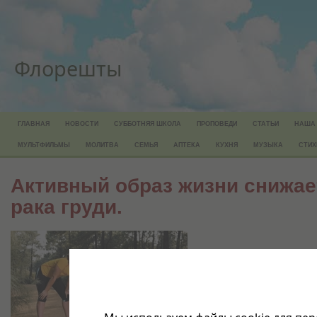
Флорешты
ГЛАВНАЯ
НОВОСТИ
СУББОТНЯЯ ШКОЛА
ПРОПОВЕДИ
СТАТЬИ
НАША
МУЛЬТФИЛЬМЫ
МОЛИТВА
СЕМЬЯ
АПТЕКА
КУХНЯ
МУЗЫКА
СТИХ
Активный образ жизни снижае
рака груди.