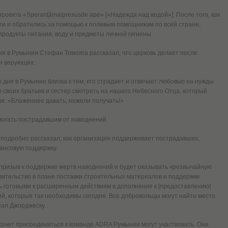
роекта «Speranţămaipresusde ape» [«Надежда над водой»]. После того, как
и и обратились за помощью к полевым помощникам по всей стране,
родукты питания, воду и предметы личной гигиены.
я в Румынии Стефан Томояга рассказал, что церковь делает после
и верующих:
 дня в Румынии близка к тем, кто страдает и отвечает любовью на нужды
своих братьев и сестер смотреть на нашего Небесного Отца, который
ля: «Блаженнее давать, нежели получать!»
могать пострадавшим от наводнений.
одробно рассказал, как организация поддерживает пострадавших,
ансовую поддержку.
ризыв к поддержке жертв наводнений и будет оказывать чрезвычайную
ительство в плане поставки строительных материалов и поддержке
ь готовыми к расширенным действиям в дополнение к [предоставлению]
, которые так необходимы сегодня. Все добровольцы могут найти место
зал Джорджеску.
 хочет присоединиться к команде ADRA Румынии могут участвовать. Они