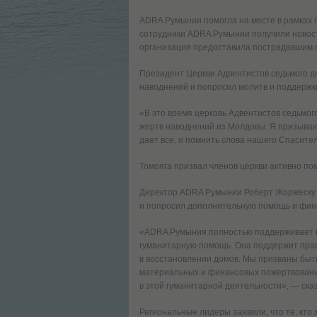
ADRA Румынии помогла на месте в рамках п
сотрудники ADRA Румынии получили новост
организация предоставила пострадавшим п
Президент Церкви Адвентистов седьмого дн
наводнений и попросил молитв и поддержк
«В это время церковь Адвентистов седьмого
жертв наводнений из Молдовы. Я призываю 
дает все, и помнить слова нашего Спасите
Томояга призвал членов церкви активно по
Директор ADRA Румынии Роберт Жоржеску п
и попросил дополнительную помощь и фин
«ADRA Румыния полностью поддерживает п
гуманитарную помощь. Она поддержит прав
в восстановлении домов. Мы призваны быт
материальных и финансовых пожертвований
в этой гуманитарной деятельности», — ска
Региональные лидеры заявили, что те, кто