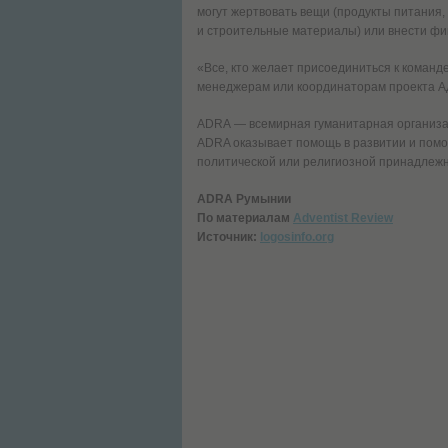
могут жертвовать вещи (продукты питания,
и строительные материалы) или внести фи
«Все, кто желает присоединиться к команд
менеджерам или координаторам проекта АД
ADRA — всемирная гуманитарная организац
ADRA оказывает помощь в развитии и помо
политической или религиозной принадлежн
ADRA Румынии
По материалам
Adventist Review
Источник:
logosinfo.org