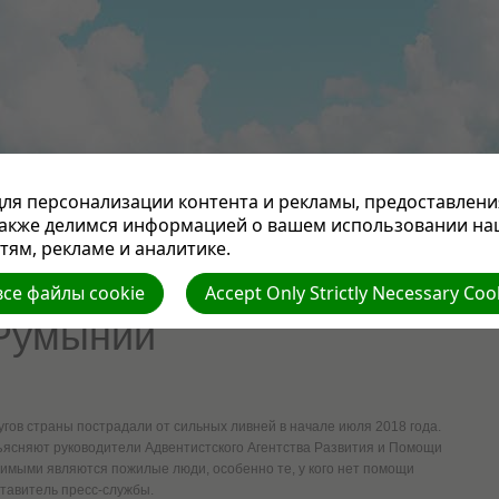
ПРОПОВЕДИ
СТАТЬИ
НАША ЦЕРКОВЬ
СЛУЖЕНИЕ ПАСТОРА
ОТДЕЛЫ СЛУЖЕ
ля персонализации контента и рекламы, предоставлени
также делимся информацией о вашем использовании на
ЕКА
КУХНЯ
МУЗЫКА
СТИХИ
ВИДЕОФИЛЬМЫ
КНИГА ГОДА
КОНТАКТЫ
ям, рекламе и аналитике.
т пострадавшим от
се файлы cookie
Accept Only Strictly Necessary Coo
 Румынии
гов страны пострадали от сильных ливней в начале июля 2018 года.
ясняют руководители Адвентистского Агентства Развития и Помощи
мыми являются пожилые люди, особенно те, у кого нет помощи
ставитель пресс-службы.