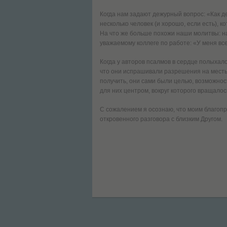
Когда нам задают дежурный вопрос: «Как д
несколько человек (и хорошо, если есть), к
На что же больше похожи наши молитвы: на
уважаемому коллеге по работе: «У меня вс
Когда у авторов псалмов в сердце полыхало
что они испрашивали разрешения на месть.
получить, они сами были целью, возможнос
для них центром, вокруг которого вращалось
С сожалением я осознаю, что моим благоп
откровенного разговора с близким Другом.