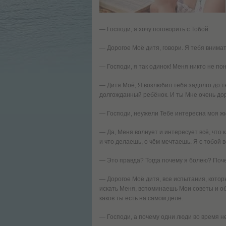
— Господи, я хочу поговорить с Тобой.
— Дорогое Моё дитя, говори. Я тебя внима
— Господи, я так одинок! Меня никто не пон
— Дитя Моё, Я возлюбил тебя задолго до т
долгожданный ребёнок. И ты Мне очень дор
— Господи, неужели Тебе интересна моя ж
— Да, Меня волнует и интересует всё, что к
и что делаешь, о чём мечтаешь. Я с тобой 
— Это правда? Тогда почему я болею? Поче
— Дорогое Моё дитя, все испытания, котор
искать Меня, вспоминаешь Мои советы и обе
каков ты есть на самом деле.
— Господи, а почему одни люди во время н