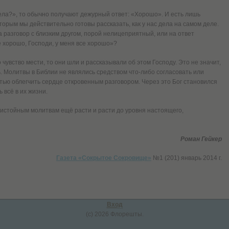
ела?», то обычно получают дежурный ответ: «Хорошо». И есть лишь
оторым мы действительно готовы рассказать, как у нас дела на самом деле.
 разговор с близким другом, порой нелицеприятный, или на ответ
е хорошо, Господи, у меня все хорошо»?
 чувство мести, то они шли и рассказывали об этом Господу. Это не значит,
 Молитвы в Библии не являлись средством что-либо согласовать или
тью облегчить сердце откровенным разговором. Через это Бог становился
 всё в их жизни.
ристойным молитвам ещё расти и расти до уровня настоящего,
Роман Гейкер
Газета «Сокрытое Сокровище»
№1 (201) январь 2014 г.
Вход
(c) 2026 Флорешты.