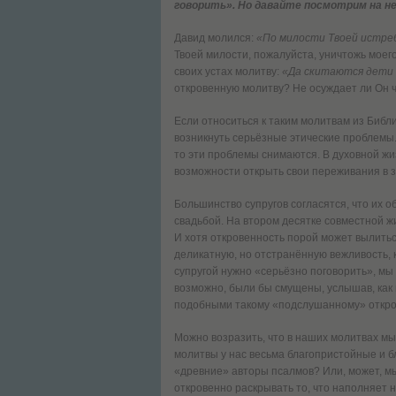
говорить». Но давайте посмотрим на н
Давид молился:
«По милости Твоей истреб
Твоей милости, пожалуйста, уничтожь моего
своих устах молитву:
«Да скитаются дети 
откровенную молитву? Не осуждает ли Он 
Если относиться к таким молитвам из Библ
возникнуть серьёзные этические проблемы.
то эти проблемы снимаются. В духовной ж
возможности открыть свои переживания в 
Большинство супругов согласятся, что их 
свадьбой. На втором десятке совместной жи
И хотя откровенность порой может вылиться
деликатную, но отстранённую вежливость, 
супругой нужно «серьёзно поговорить», мы 
возможно, были бы смущены, услышав, как 
подобными такому «подслушанному» откро
Можно возразить, что в наших молитвах м
молитвы у нас весьма благопристойные и бл
«древние» авторы псалмов? Или, может, мы
откровенно раскрывать то, что наполняет 