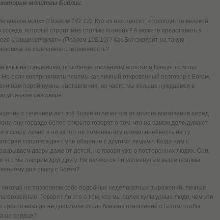
екоторые молитвы Библии.
и врагов моих» (Псалом 142:12)
. Кто из нас просит: «Господи, по великой
 соседа, который строит мне столько козней»? А можете представить в
его и нищенствуют» (Псалом 108:10)
? Как Бог смотрит на такую
человека за излишнюю откровенность?
ии как к наставлениям, подобным посланиям апостола Павла, то могут
 Но если воспринимать псалмы как личный откровенный разговор с Богом,
изни нам порой нужны наставления, но часто мы больше нуждаемся в
задушевном разговоре.
общение с течением лет всё более отличается от милого воркования перед
зни они гораздо более открыто говорят о том, что на самом деле думают.
 в ссору, лично я ни за что не поменяю эту прямолинейность на ту
которая сопровождает моё общение с другими людьми. Когда нам с
закрываем двери даже от детей, не говоря уже о посторонних людях. Они,
и что мы говорим друг другу. Не являются ли упомянутые выше псалмы
венному разговору с Богом?
ы никогда не позволяем себе подобных неделикатных выражений, личные
агоговейные. Говорит ли это о том, что мы более культурные люди, чем эти
 просто никогда не достигали столь близких отношений с Богом, чтобы
наше сердце?