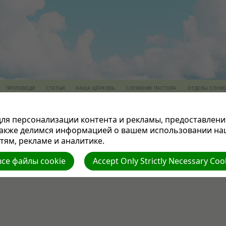
ПРОПОВЕДИ
СТАТЬИ
НАША ЦЕРКОВЬ
СЛУЖЕНИЕ ПАСТОРА
ОТДЕЛЫ СЛУЖЕ
ЕКА
КУХНЯ
МУЗЫКА
СТИХИ
ВИДЕОФИЛЬМЫ
КНИГА ГОДА
КОНТАКТЫ
ля персонализации контента и рекламы, предоставлени
ОМ.
также делимся информацией о вашем использовании на
ям, рекламе и аналитике.
се файлы cookie
Accept Only Strictly Necessary Coo