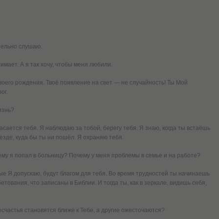
тельно слушаю.
имает. А я так хочу, чтобы меня любили.
воего рождения. Твоё появление на свет — не случайность! Ты Мой
ог.
изнь?
асается тебя. Я наблюдаю за тобой, берегу тебя. Я знаю, когда ты встаёшь
везде, куда бы ты ни пошёл. Я охраняю тебя.
му я попал в больницу? Почему у меня проблемы в семье и на работе?
ые Я допускаю, будут благом для тебя. Во время трудностей ты начинаешь
тования, что записаны в Библии. И тогда ты, как в зеркале, видишь себя,
есчастья становятся ближе к Тебе, а другие ожесточаются?