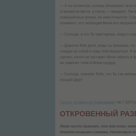
— А ты посмотри, солнце обогревает всех о
становится мягче, а глина — твердеет. Так
совершённых грехах, он ожесточается. Сер
понимает, что любящим Меня все неприятно
— Господи, а что Ты чувствуешь, когда я 
— Дорогое Моё дитя, когда ты грешишь, ты
следую за тобой и зову тебя вернуться. Я ж
сделал, ничто не заставит Меня забыть и б
не заменит тебя в Моём сердце.
— Господи, спасибо Тебе, что Ты так любиш
лучший Друг!
Газета «Сокрытое Сокровище»
№ 7 (207) 
ОТКРОВЕННЫЙ РАЗ
Люди часто думают, что для того, что
благочестивыми словами. Некоторые гов