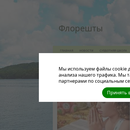
Флорешты
ГЛАВНАЯ
НОВОСТИ
СУББОТНЯЯ ШКОЛА
МУЛЬТФИЛЬМЫ
МОЛИТВА
СЕМЬЯ
АПТ
Мы используем файлы cookie д
БЕСЕДА С БОГ
анализа нашего трафика. Мы 
партнерами по социальным сет
Принять в