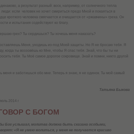
динаково, а результат разный: воск, например, от солнечного тепла
 и люди: если человек не хочет смириться предо Мной и покаяться в
дце кроткого человека смягчается и очищается от «ржавчины» греха. Он
сти и испытания содействуют ко благу.
совершаю грех? Ты сердишься? Ты хочешь меня наказать?
 оставляешь Меня, уходишь из-под Моей защиты. Но Я не бросаю тебя. Я
ду, когда ты воззовёшь ко Мне, чтобы Я спас тебя. Знай, что бы ты ни
росить тебя. Ты Моё самое дорогое сокровище. Знай и помни, никто другой
ь меня и заботишься обо мне. Теперь я знаю, я не одинок. Ты мой самый
Татьяна Быкова
июль 2014 г
ГОВОР С БОГОМ
бы Бог услышал, молитва должна быть сказана особыми,
орят: «Я не умею молиться, у меня не получается красиво