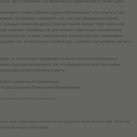
 было, где потребление сои превысило11 граммовсоевого белка в день.
уктов имеет предел. Одна из трудностей в передаче этого опыта в США
 правило, потребляют «цельную» сою, а не текстурированный белок,
 цельные соевые продукты, такие как соевое молоко, тофу, зерна, или
предоставляют преимущество для женщин, перенесших рак молочной
окого качества, и имеют существенное значение для лиц, переживших
ощряет тех, кто использует соевый соус, особенно сою целиком, как часть
уации, не обязательно применима ко всему спектру потенциальных
живает нашу рекомендацию о том, что умеренное количество соевых
лансированной вегетарианской диете.
доровья Генеральной Конференции.
а Отдела здоровья Генеральной Конференции
===========================
я, все чаще встречается в составе многих продуктов птания во всем мире. Хотим мы
 и больше входит в нашу жизнь.