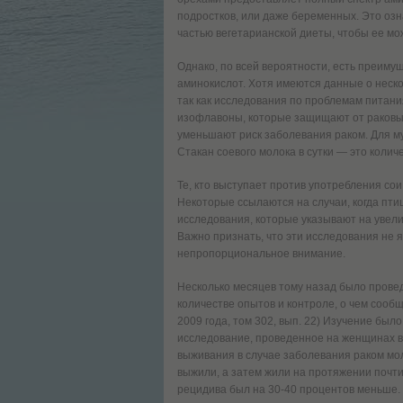
подростков, или даже беременных. Это озн
частью вегетарианской диеты, чтобы ее мо
Однако, по всей вероятности, есть преиму
аминокислот. Хотя имеются данные о неско
так как исследования по проблемам питания
изофлавоны, которые защищают от раковы
уменьшают риск заболевания раком. Для му
Стакан соевого молока в сутки — это коли
Те, кто выступает против употребления со
Некоторые ссылаются на случаи, когда пти
исследования, которые указывают на увел
Важно признать, что эти исследования не 
непропорциональное внимание.
Несколько месяцев тому назад было прове
количестве опытов и контроле, о чем сооб
2009 года, том 302, вып. 22) Изучение бы
исследование, проведенное на женщинах в 
выживания в случае заболевания раком мо
выжили, а затем жили на протяжении почти 
рецидива был на 30-40 процентов меньше.