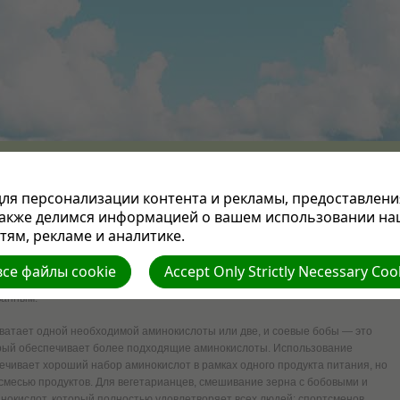
ПРОПОВЕДИ
СТАТЬИ
НАША ЦЕРКОВЬ
СЛУЖЕНИЕ ПАСТОРА
ОТДЕЛЫ СЛУЖЕ
ЕКА
КУХНЯ
МУЗЫКА
СТИХИ
ВИДЕОФИЛЬМЫ
КНИГА ГОДА
КОНТАКТЫ
ля персонализации контента и рекламы, предоставлени
также делимся информацией о вашем использовании на
азнообразны и варьируются от целой, вареной сои до сои с высокой
ям, рекламе и аналитике.
 продукты широко популяризировались, особенно адвентистами, которые
. Аминокислоты, строительные блоки белков, встречаются в большинстве
се файлы cookie
Accept Only Strictly Necessary Coo
й вегетарианцев, вероятно, является однообразие диеты, если белок не
ванным.
хватает одной необходимой аминокислоты или две, и соевые бобы — это
орый обеспечивает более подходящие аминокислоты. Использование
ечивает хороший набор аминокислот в рамках одного продукта питания, но
смесью продуктов. Для вегетарианцев, смешивание зерна с бобовыми и
нокислот, который полностью удовлетворяет всех людей: спортсменов,