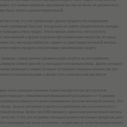
ачает, что соевые продукты, как хороши бы они ни были, не должны быть
жно было считать удовлетворительной.
щество в том, что соя превосходит другие продукты по содержанию
льких преимуществах сои, эти данные не самого убедительного порядка,
 проводить очень трудно. Тем не менее, известно, что в сое есть
х заболеваний и другие подобные фитохимические вещества, которые
жчин это, как представляется, защита от рака предстательной железы.
чество соевого продукта обеспечивает минимальную защиту.
и, приводят самые разные аргументы для запрета ее употребления.
ц кормили соевой диетой и у них вырастали кривые клювы. Другие цитируют
ичение деменции у людей, которые потребляют большое количество сои.
являются окончательными, а кроме этого этим цитатам уделяется
дено очень хорошее изучение соевых продуктов при достаточном
щили в журнале «Американской медицинской ассоциации» от 9 декабря
ло посвящено рациону питания и выживанию при раке молочной железы. Это
Китае, было в состоянии отделить потребление сои и соотнести его с
лочной железы. Более чем 5000 женщин с диагнозом рак молочной железы
пяти лет. У тех, кто потреблял большое количество соевых продуктов, риск
 Это преимущество было отслежено, независимо от эстроген-рецепторного