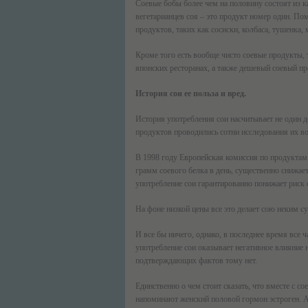
Соевые бобы более чем на половину состоят из к
вегетарианцев соя – это продукт номер один. По
продуктов, таких как сосиски, колбаса, тушенка,
Кроме того есть вообще чисто соевые продукты, 
японских ресторанах, а также дешевый соевый пр
История сои ее польза и вред.
История употребления сои насчитывает не один де
продуктов проводились сотни исследования их во
В 1998 году Европейская комиссия по продуктам 
грамм соевого белка в день, существенно снижае
употребление сои гарантированно понижает риск 
На фоне низкой цены все это делает сою неким с
И все бы ничего, однако, в последнее время все 
употребление сои оказывает негативное влияние 
подтверждающих фактов тому нет.
Единственно о чем стоит сказать, что вместе с с
напоминают женский половой гормон эстроген. А