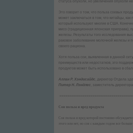
статуса опухоли, но увеличения опухоли не
Это говорит о том, что польза соевых прод
может заключаться в том, что китайцы, как
который используют многие в США. Конечно,
мисо (традиционная японская приправа), 
железы. Результаты того исследования выс
раковое заболевание молочной железы и по
своего рациона.
Хотя польза сои, выявленная в данной сит
преимуществ или недостатков, это поддер
продуктов может быть использовано в сба
Аллан Р. Хэндисайдс
, директор Отдела з
Питер Н. Лэндлес
, заместитель директор
===================================
Соя польза и вред продукта
Соя польза и вред которой постоянно обсуждаетс
этого или нет, но соя с каждым годом все больше