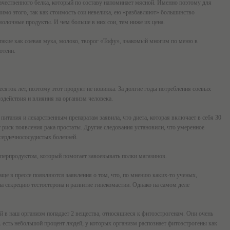
ачественного белка, который по составу напоминает мясной. Именно поэтому для
мимо этого, так как стоимость сои невелика, ею «разбавляют» большинство
 молочные продукты. И чем больше в них сои, тем ниже их цена.
такие как соевая мука, молоко, творог «Тофу», знакомый многим по меню в
отеин.
сяток лет, поэтому этот продукт не новинка. За долгие годы потребления соевых
здействия и влияния на организм человека.
питания и лекарственным препаратам заявила, что диета, которая включает в себя 30
т риск появления рака простаты. Другие следования установили, что умеренное
сердечнососудистых болезней.
уперпродуктом, который помогает завоевывать полки магазинов.
чаще в прессе появляются заявления о том, что, по мнению каких-то ученых,
на секрецию тестостерона и развитие гинекомастии. Однако на самом деле
оей в наш организм попадает 2 вещества, относящиеся к фитоэстрогенам. Они очень
 есть небольшой процент людей, у которых организм распознает фитоэстрогены как