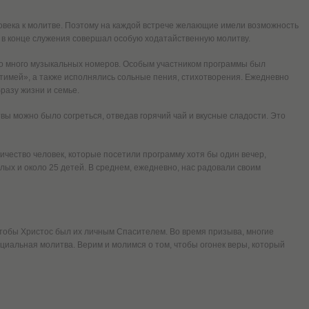
овека к молитве. Поэтому на каждой встрече желающие имели возможность
 в конце служения совершал особую ходатайственную молитву.
ло много музыкальных номеров. Особым участником программы был
имей», а также исполнялись сольные пения, стихотворения. Ежедневно
разу жизни и семье.
вы можно было согреться, отведав горячий чай и вкусные сладости. Это
чество человек, которые посетили программу хотя бы один вечер,
слых и около 25 детей. В среднем, ежедневно, нас радовали своим
чтобы Христос был их личным Спасителем. Во время призыва, многие
иальная молитва. Верим и молимся о том, чтобы огонек веры, который