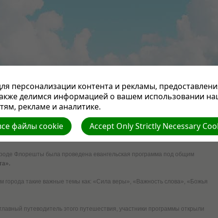
ля персонализации контента и рекламы, предоставлени
ПРОПОВЕДИ
СТАТЬИ
НАША ЦЕРКОВЬ
СЛУЖЕНИЕ ПАСТОРА
ОТДЕЛЫ СЛУЖЕ
также делимся информацией о вашем использовании на
ЕКА
КУХНЯ
МУЗЫКА
СТИХИ
ВИДЕОФИЛЬМЫ
КНИГА ГОДА
КОНТАКТЫ
ям, рекламе и аналитике.
вершили во Флорештах, посетив программу «8
се файлы cookie
Accept Only Strictly Necessary Coo
а»
городе Флорешты была проведена евангельская программа под общим
та».
 города такие важные темы как: «Сила веры», «Важность слова», «Божья
главный путеводитель этого путешествия, участники программы открыли