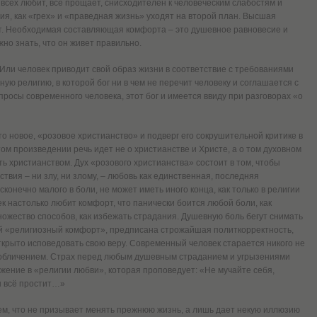
, всех любит, всё прощает, снисходителен к человеческим слабостям и
ия, как «грех» и «праведная жизнь» уходят на второй план. Высшая
т. Необходимая составляющая комфорта – это душевное равновесие и
жно знать, что он живет правильно.
Или человек приводит свой образ жизни в соответствие с требованиями
ную религию, в которой бог ни в чем не перечит человеку и соглашается с
росы современного человека, этот бог и имеется ввиду при разговорах «о
о новое, «розовое христианство» и подверг его сокрушительной критике в
ом произведении речь идет не о христианстве и Христе, а о том духовном
ь христианством. Дух «розового христианства» состоит в том, чтобы
твия – ни злу, ни злому, – любовь как единственная, последняя
онечно малого в боли, не может иметь иного конца, как только в религии
к настолько любит комфорт, что панически боится любой боли, как
ножество способов, как избежать страдания. Душевную боль бегут снимать
ей «религиозный комфорт», предписана строжайшая политкорректность,
ткрыто исповедовать свою веру. Современный человек старается никого не
 обличением. Страх перед любым душевным страданием и угрызениями
ажение в «религии любви», которая проповедует: «Не мучайте себя,
Он всё простит…»
ем, что не призывает менять прежнюю жизнь, а лишь дает некую иллюзию