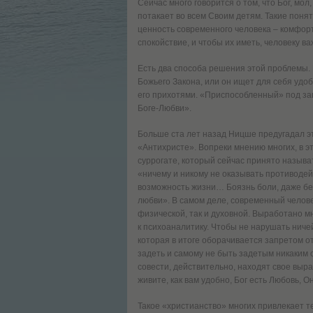
Сейчас много говорится о том, что Бог, мол
потакает во всем Своим детям. Такие понят
ценность современного человека – комфор
спокойствие, и чтобы их иметь, человеку ва
Есть два способа решения этой проблемы. 
Божьего Закона, или он ищет для себя удоб
его прихотями. «Приспособленный» под зап
Боге-Любви».
Больше ста лет назад Ницше предугадал эт
«Антихристе». Вопреки мнению многих, в эт
суррогате, который сейчас принято называт
«ничему и никому не оказывать противодейс
возможность жизни… Боязнь боли, даже беск
любви». В самом деле, современный челове
физической, так и духовной. Выработано м
к психоаналитику. Чтобы не нарушать нич
которая в итоге оборачивается запретом о
задеть и самому не быть задетым никаким
совести, действительно, находят свое выр
живите, как вам удобно, Бог есть Любовь, 
Такое «христианство» многих привлекает т