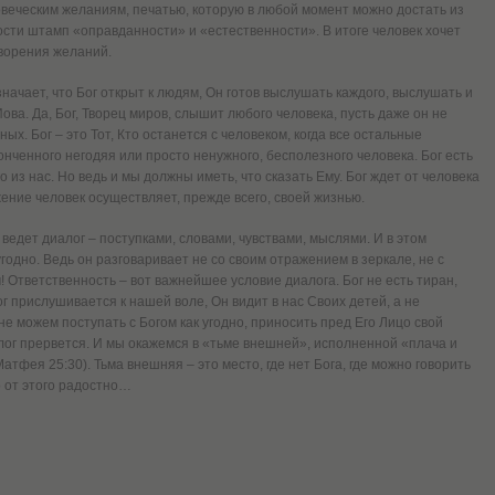
ловеческим желаниям, печатью, которую в любой момент можно достать из
ости штамп «оправданности» и «естественности». В итоге человек хочет
творения желаний.
значает, что Бог открыт к людям, Он готов выслушать каждого, выслушать и
ова. Да, Бог, Творец миров, слышит любого человека, пусть даже он не
х. Бог – это Тот, Кто останется с человеком, когда все остальные
конченного негодяя или просто ненужного, бесполезного человека. Бог есть
 из нас. Но ведь и мы должны иметь, что сказать Ему. Бог ждет от человека
ение человек осуществляет, прежде всего, своей жизнью.
ведет диалог – поступками, словами, чувствами, мыслями. И в этом
угодно. Ведь он разговаривает не со своим отражением в зеркале, не с
 Ответственность – вот важнейшее условие диалога. Бог не есть тиран,
г прислушивается к нашей воле, Он видит в нас Своих детей, а не
е можем поступать с Богом как угодно, приносить пред Его Лицо свой
ог прервется. И мы окажемся в «тьме внешней», исполненной «плача и
Матфея 25:30). Тьма внешняя – это место, где нет Бога, где можно говорить
то от этого радостно…