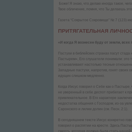
Боже! Я знаю, что делаю иногда такое, че
Твое обличение, помня, что Ты делаешь это
Газета “Сокрытое Сокровище” № 7 (123) июл
ПРИТЯГАТЕЛЬНАЯ ЛИЧНО
«И когда Я вознесен буду от земли, всех
Пастухи в библейских странах пасут стада 
Пастырем», Его слушатели понимали: это то
устанавливают настолько тесные отношения 
Западные пастухи, напротив, гонят своих о
идущих слишком медленно.
Когда Иисус говорил о Себе как о Пастыре,
не уверенный в себе деспот прибегает к п
привлекательное. В Его характере заключе
недостатка общения с Господом, из-за ув
Саронского и лилии долин (см. Песн. 2:1).
В сегодняшнем тексте Иисус конкретно гов
говорил о распятии на кресте. Здесь Пас
смерть, которая должна была стать нашей,