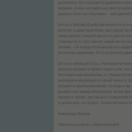
духовности. Бог становится довеском к че
кармана, чтобы поставить на свои потребн
держать Бога «на посылках» – для удовле
Бог есть Любовь! В действительности это о
молитву, и даже проклятие, как слушал Он И
представляет никакой ценности для остальны
отвернутся от него, махнут рукой как на за
Любовь – Он всегда готов выслушать каждого
встречного движения. И это встречное движ
Бог есть любящий Отец, с Которым человек 
диалоге человек не может сказать всё, что 
бессловесным манекеном, а с Живым Богом!
казнящий и милующий по своей прихоти. Бо
предметы манипулирования. Но ведь и мы н
разврат или жажду обогащения. Иначе диал
скрежета зубов», как сказано в Евангелии (
и делать всё, что угодно. Только не очень-
Александр Храмов
Обратитесь к Богу с такой молитвой: