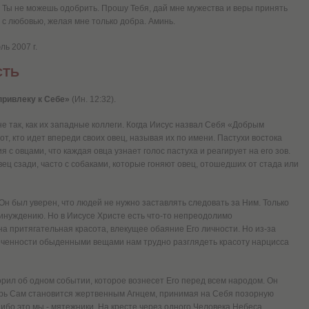
го Ты не можешь одобрить. Прошу Тебя, дай мне мужества и веры принять
 с любовью, желая мне только добра. Аминь.
ь 2007 г.
СТЬ
 привлеку к Себе»
(Ин. 12:32).
не так, как их западные коллеги. Когда Иисус назвал Себя «Доб­рым
т, кто идет впереди своих овец, называя их по имени. Пастухи востока
с овцами, что каждая овца узнает голос пастуха и реагирует на его зов.
вец сзади, часто с собаками, которые гоняют овец, отошедших от стада или
 Он был уверен, что людей не нужно заставлять следовать за Ним. Только
ринуждению. Но в Иисусе Христе есть что-то непреодолимо
на притягательная красота, влекущее обаяние Его личности. Но из-за
леченности обыденными вещами нам трудно разглядеть красоту нарцисса
орил об одном событии, которое вознесет Его перед всем народом. Он
тырь Сам становится жертвенным Агнцем, принимая на Себя позорную
 ибо это мы - мятежники. На кресте через одного Человека Небеса