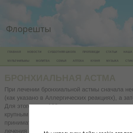
Флорешты
ГЛАВНАЯ
НОВОСТИ
СУББОТНЯЯ ШКОЛА
ПРОПОВЕДИ
СТАТЬИ
НАША
МУЛЬТФИЛЬМЫ
МОЛИТВА
СЕМЬЯ
АПТЕКА
КУХНЯ
МУЗЫКА
СТИХ
БРОНХИАЛЬНАЯ АСТМА
При лечении бронхиальной астмы сначала не
(как указано в Аллергических реакциях), а за
Для этого взять100 гхрена, пропустить его че
крупным лимоном (лимон вместе с цедрой). 
принимать натощак 1 раз в день с утра по 0,5
лечения — 2 недели. На область легких ежед