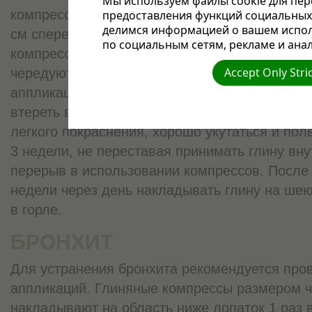
Мы используем файлы cookie для пер
компрессы или лепешки на 1,5—2 часа: по 2
предоставления функций социальных 
делимся информацией о вашем испол
см спереди под ключицы и сзади — ниже лоп
по социальным сетям, рекламе и анал
компрессы ставят и на грудь, и на спину, пот
Accept Only Stri
чередуют места постановки глины. Можно со
аппликации с легким массажем и растиранием
втереть в кожу груди и спины небольшое кол
легкого покраснения, хорошо укутаться и пол
3 недели, не переставая принимать глину вн
перерыв в использовании компрессов. После 
недели через день накладывать глину на шею,
в горле.
БРОНХИТ
Для устранения бронхита рекомендуется пров
аппликаций. Глиняные компрессы размером 
накладывают на область ниже лопаток 1 раз в