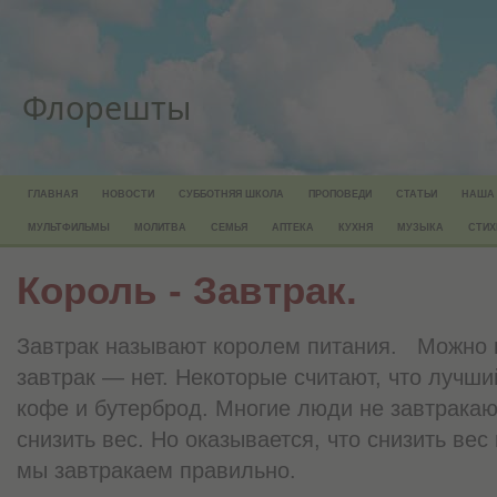
Флорешты
ГЛАВНАЯ
НОВОСТИ
СУББОТНЯЯ ШКОЛА
ПРОПОВЕДИ
СТАТЬИ
НАША
МУЛЬТФИЛЬМЫ
МОЛИТВА
СЕМЬЯ
АПТЕКА
КУХНЯ
МУЗЫКА
СТИХ
Король - Завтрак.
Завтрак называют королем питания. Можно и
завтрак — нет. Некоторые считают, что лучши
кофе и бутерброд. Многие люди не завтракают
снизить вес. Но оказывается, что снизить вес
мы завтракаем правильно.