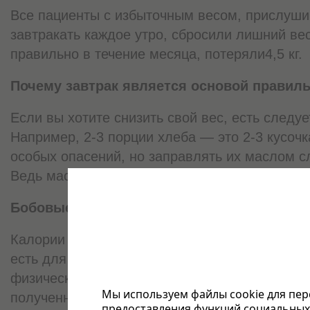
Все пациенты с избыточным весом, прислуши
завтракать каждое утро, сбросили лишний вес
правильно в течение месяца, потеряли4,5 кг.
Почему завтрак является основой правиль
Если вы хотите снизить свой вес, есть следуе
Например, 2-3 порции хлеба — это 2-3 кусочк
особых опасений, но заправлять их маслом с
Ведь масло относится к жирам. А их избыток
Бобовые
Калории «сгорают», когда организм получает 
есть для правильного обмена веществ. Если 
физическая работа выполняются в первую пол
Мы используем файлы cookie для пер
полученные в это время, «сгорают». Кроме т
предоставления функций социальных 