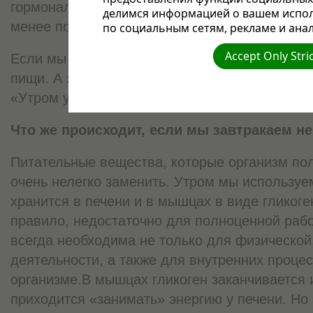
гормональные процессы и уровень сахара в 
делимся информацией о вашем испол
менее подвержены стрессам и депрессии.
по социальным сетям, рекламе и анал
Accept Only Stri
Если мы не завтракаем, то во время обеда 
пищи. А это ведет к увеличению веса. Но ин
«Утром у меня нет времени завтракать полно
Что же происходит, если мы завтракаем н
Питательные вещества, которые организм пол
очень нелегко заменить. Утром мы используе
хранится в печени и в мышцах в виде гликоген
правило, недостаточно для полноценной рабо
всегда необходима не только для физической
деятельности, а также для внутренних проце
организме.В мышцах гликоген заканчивается 
приходится «занимать» энергию у печени. Но 