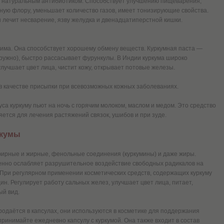
 натуральным антибиотиком. Способствует улучшению пищеварения,
ую флору, уменьшает количество газов, имеет тонизирующие свойства.
лечит несварение, язву желудка и двенадцатиперстной кишки.
има. Она способствует хорошему обмену веществ. Куркумная паста —
аружно), быстро рассасывает фурункулы. В Индии куркума широко
улучшает цвет лица, чистит кожу, открывает потовые железы.
 в качестве присыпки при всевозможных кожных заболеваниях.
а куркуму пьют на ночь с горячим молоком, маслом и медом. Это средство
яется для лечения растяжений связок, ушибов и при зуде.
ркумы
эфирные и жирные, фенольные соединения (куркумины) и даже жиры.
енно ослабляет разрушительное воздействие свободных радикалов на
. При регулярном применении косметических средств, содержащих куркуму
. Регулирует работу сальных желез, улучшает цвет лица, питает,
ый вид.
продаётся в капсулах, они используются в косметике для поддержания
принимайте ежедневно капсулу с куркумой. Она также входит в состав