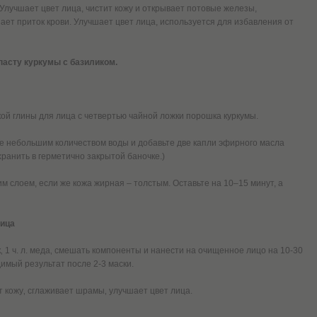
Улучшает цвет лица, чистит кожу и открывает потовые железы,
ает приток крови. Улучшает цвет лица, используется для избавления от
пасту куркумы с базиликом.
ой глины для лица с четвертью чайной ложки порошка куркумы.
ее небольшим количеством воды и добавьте две капли эфирного масла
ранить в герметично закрытой баночке.)
им слоем, если же кожа жирная – толстым. Оставьте на 10–15 минут, а
лица
вок‚ 1 ч. л. меда‚ смешать компоненты и нанести на очищенное лицо на 10-30
димый результат после 2-3 маски.
 кожу‚ сглаживает шрамы‚ улучшает цвет лица.