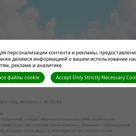
ля персонализации контента и рекламы, предоставлени
ПРОПОВЕДИ
СТАТЬИ
НАША ЦЕРКОВЬ
СЛУЖЕНИЕ ПАСТОРА
ОТДЕЛЫ СЛУЖЕ
также делимся информацией о вашем использовании на
ЕКА
КУХНЯ
МУЗЫКА
СТИХИ
ВИДЕОФИЛЬМЫ
КНИГА ГОДА
КОНТАКТЫ
ям, рекламе и аналитике.
се файлы cookie
Accept Only Strictly Necessary Coo
ЕДСТВО ДЛЯ ОМОЛОЖЕНИЯ
фор и йод. Витамины: С, В1, В2, ВЗ.
мы
 в кишечнике, очищает кишечник от излишков слизи, нормализует
, нормализует работу поджелудочной железы. Оказывает стимулирующее,
е, улучшает обмен веществ. Используется при лечении систем