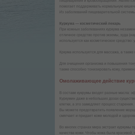
пищеварения и кровообращения. Является
помогает поддерживать нормальную кишечн
Из заболеваний пищеварительной системы 
Куркума — косметический лекарь
При кожных заболеваниях куркума незамен
отличное средство против экземы, зуда (н
используется как косметическое средство: 
Кркума используется для массажа, а также
Для очищения организма и повышения тонус
также способно тонизировать кожу, примен
Омолаживающее действие ку
В составе кукрумы входят разные масла: 
Куркумин даже в небольших дозах существ
клетки, а это замедляет процесс старения
Вы можете предотвратить появление морщин
смягчает и придает коже молодой и здоров
Во многих странах мира экстракт куркумы 
качества кожи. Чтобы кожа была красивой, 