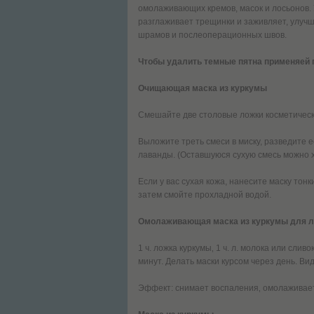
омолаживающих кремов, масок и лосьонов. 
разглаживает трещинки и заживляет, улучш
шрамов и послеоперационных швов.
Чтобы удалить темные пятна применяей 
Очищающая маска из куркумы
Смешайте две столовые ложки косметическ
Выложите треть смеси в миску, разведите 
лаванды. (Оставшуюся сухую смесь можно х
Если у вас сухая кожа, нанесите маску тонк
затем смойте прохладной водой.
Омолаживающая маска из куркумы для 
1 ч. ложка куркумы‚ 1 ч. л. молока или сли
минут. Делать маски курсом через день. Ви
Эффект: снимает воспаления‚ омолаживает