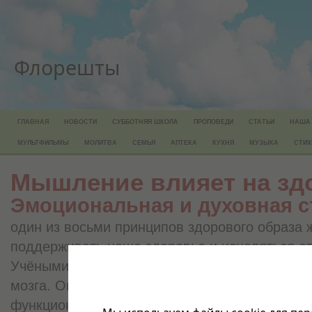
Флорешты
ГЛАВНАЯ
НОВОСТИ
СУББОТНЯЯ ШКОЛА
ПРОПОВЕДИ
СТАТЬИ
НАША
МУЛЬТФИЛЬМЫ
МОЛИТВА
СЕМЬЯ
АПТЕКА
КУХНЯ
МУЗЫКА
СТИХ
Мышление влияет на зд
Эмоциональная и духовная 
один из восьми принципов здорового образа 
поддерживать наше здоровье и исцеляться от
Учёными были проведены интересные исслед
мозга. Они обнаружили, что два полушария ч
функционируют по-разному.