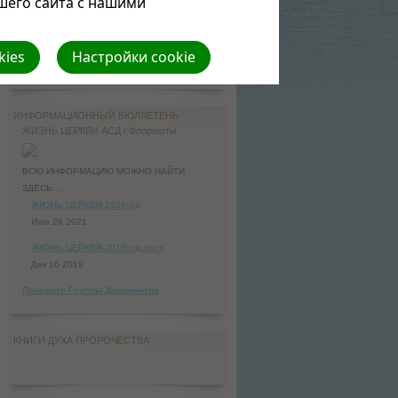
шего сайта с нашими
Истреблен за недостаток ведения
Дорогие друзья!Мы регулярно размещаем
календарь чтения Библии на предстоящую
kies
Настройки cookie
неделю, а также отры...
ИНФОРМАЦИОННЫЙ БЮЛЛЕТЕНЬ
ЖИЗНЬ ЦЕРКВИ АСД г.Флорешты
ВСЮ ИНФОРМАЦИЮ МОЖНО НАЙТИ
ЗДЕСЬ...
ЖИЗНЬ ЦЕРКВИ-2020год
Июн 26 2021
ЖИЗНЬ ЦЕРКВИ-2019год.docx
Дек 16 2019
Просмотр Группы Документов
КНИГИ ДУХА ПРОРОЧЕСТВА