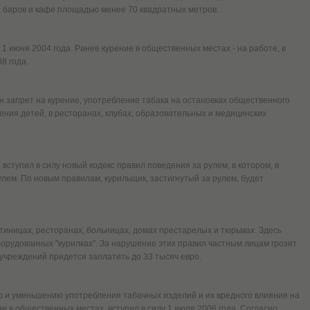
я баров и кафе площадью менее 70 квадратных метров.
1 июня 2004 года. Ранее курение в общественных местах - на работе, в
8 года.
н запрет на курение, употребление табака на остановках общественного
ения детей, в ресторанах, клубах, образовательных и медицинских
вступил в силу новый кодекс правил поведения за рулем, в котором, в
рулем. По новым правилам, курильщик, застигнутый за рулем, будет
стиницах, ресторанах, больницах, домах престарелых и тюрьмах. Здесь
орудованных "курилках". За нарушение этих правил частным лицам грозит
 учреждений придется заплатить до 33 тысяч евро.
 и уменьшению употребления табачных изделий и их вредного влияния на
 в общественных местах, вступил в силу 1 июля 2006 года. Согласно