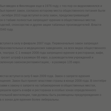
был введен в Финляндии еще в 1976 году, с тех пор он видоизменялся и
у был принят закон, согласно которому места общественного питания были
 октября 2010 года вступил в силу закон, предусматривающий
он о табаке полностью запрещает курение в общественных местах.
делий, спонсорство и другие акции табачных производителей. Власти
2040 году.
вступил в силу в феврале 2007 года. Первоначально закон запрещал
образовательных и медицинских заведениях, на всех видах общественного
х, театрах. С 1 января 2008 года запрещено курение в ресторанах, кафе,
 грозит штраф в размере 68 евро, а руководителям учреждений и
вленную законом регламентацию, - в размере 135 евро.
стах вступил в силу 6 мая 2009 года. Закон о запрете курения
щения. Закон был принят властями страны в конце 2008 года. В сентябре
авки к закону о запрете на табакокурение в общественных местах,
азрешили курить в кафе и ресторанах в особых зонах определенного
ительной вентиляции, там должны быть размещены предупреждения о
а о зонах для курения более либеральны.