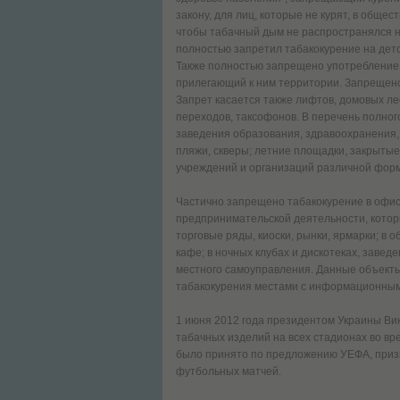
закону, для лиц, которые не курят, в общ
чтобы табачный дым не распространялся на
полностью запретил табакокурение на детс
Также полностью запрещено употребление т
прилегающий к ним территории. Запрещено 
Запрет касается также лифтов, домовых л
переходов, таксофонов. В перечень полного
заведения образования, здравоохранения, 
пляжи, скверы; летние площадки, закрыты
учреждений и организаций различной фор
Частично запрещено табакокурение в офис
предпринимательской деятельности, котор
торговые ряды, киоски, рынки, ярмарки; в 
кафе; в ночных клубах и дискотеках, завед
местного самоуправления. Данные объект
табакокурения местами с информационным
1 июня 2012 года президентом Украины Ви
табачных изделий на всех стадионах во в
было принято по предложению УЕФА, приз
футбольных матчей.