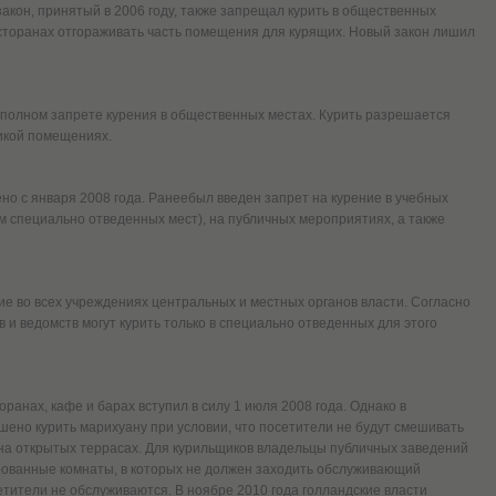
акон, принятый в 2006 году, также запрещал курить в общественных
есторанах отгораживать часть помещения для курящих. Новый закон лишил
 о полном запрете курения в общественных местах. Курить разрешается
икой помещениях.
но с января 2008 года. Ранеебыл введен запрет на курение в учебных
ем специально отведенных мест), на публичных мероприятиях, а также
ние во всех учреждениях центральных и местных органов власти. Согласно
 и ведомств могут курить только в специально отведенных для этого
ранах, кафе и барах вступил в силу 1 июля 2008 года. Однако в
ено курить марихуану при условии, что посетители не будут смешивать
 на открытых террасах. Для курильщиков владельцы публичных заведений
рованные комнаты, в которых не должен заходить обслуживающий
сетители не обслуживаются. В ноябре 2010 года голландские власти