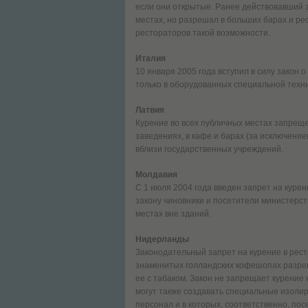
если они открытые. Ранее действовавший з
местах, но разрешал в больших барах и р
рестораторов такой возможности.
Италия
10 января 2005 года вступил в силу закон
только в оборудованных специальной техн
Латвия
Курение во всех публичных местах запреще
заведениях, в кафе и барах (за исключени
вблизи государственных учреждений.
Молдавия
С 1 июля 2004 года введен запрет на куре
закону чиновники и посетители министерств
местах вне зданий.
Нидерланды
Законодательный запрет на курение в ресто
знаменитых голландских кофешопах разреш
ее с табаком. Закон не запрещает курение
могут также создавать специальные изоли
персонал и в которых, соответственно, по