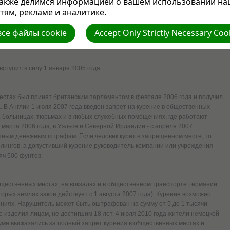
также делимся информацией о вашем использовании на
ям, рекламе и аналитике.
н, запрещающий курение на рабочих местах. С 1 января 2007 года в стране
, а с января 2010 года было запрещено курить в кафе, где помимо
се файлы cookie
Accept Only Strictly Necessary Coo
011 года введен полный запрет на курение в кафе Бельгии.
ступил в силу 1 января 2005 года.
местах был принят британским парламентом в феврале 2006 года и получил
. В Англии 1 июля 2007 года введен запрет на курение в общественных
х, больницах, тюрьмах и в любых служебных помещениях, где работают
 марта 2006 года, в Уэльсе и Северной Ирландии - с апреля 2007
пным денежным штрафам. Если человек курит в запрещенном месте, то
рлингов, а допустивший курение руководитель компании или учреждения
яч 500 фунтов.
бщественных местах, на вокзалах и в общественном транспорте Германии
оторых землях закон действует с 1 августа 2007 года). Курение возможно
иях. Нарушитель может быть оштрафован на сумму от 5 до 1 тысячи
 изделия лицам, не достигшим 18 лет. 4 июля 2010 года жители немецкой
е высказались за полный запрет курения в общественных местах и