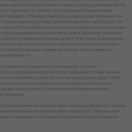
ественных местах отводится не менее половины площади, размещенной так,
 эту территорию. В сентябре 2008 года Киевский городской совет
ких площадках, остановках транспорта и в других общественных местах.
абачных изделий в игротеках, компьютерных клубах, кинотеатрах и на
курение в 50-метровой зоне вокруг остановок общественного транспорта.
естниц и подъездов многоэтажных жилых домов, общежитий, подземных
 запрета на табакокурение вошли церкви и 50-метровая зона вокруг них;
культуры, физической культуры и спорта; зоны отдыха, включая парки,
е и открытые спортивные сооружения, рабочие места предприятий,
мы собственности.
ных помещениях предприятий и организаций, субъектов
ые пользуются наемной рабочей силой; заведениях торговли, включая
объектах общественного питания, в частности ресторанах, барах, пабах,
ениях развлекательной сферы; в органах государственной власти и
ы должны быть обустроены специальными изолированными для
и табличками.
ктором Януковичем был подписан закон, запрещающий курение и рекламу
ремя матчей чемпионата Европы по футболу Евро‑2012. Такое решение
вавшего поддержать антитабачную программу на период проведения