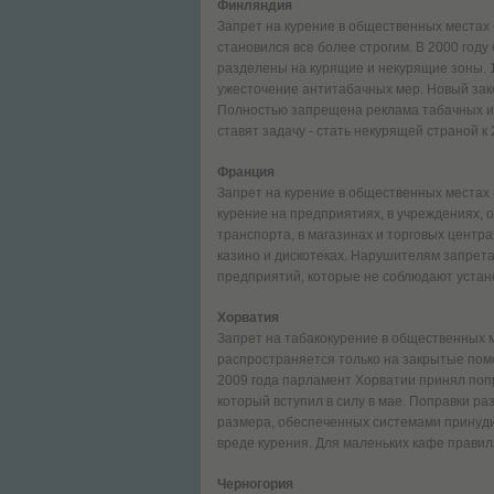
Финляндия
Запрет на курение в общественных местах 
становился все более строгим. В 2000 год
разделены на курящие и некурящие зоны. 1
ужесточение антитабачных мер. Новый зак
Полностью запрещена реклама табачных из
ставят задачу - стать некурящей страной к 
Франция
Запрет на курение в общественных местах 
курение на предприятиях, в учреждениях, 
транспорта, в магазинах и торговых центра
казино и дискотеках. Нарушителям запрета
предприятий, которые не соблюдают устано
Хорватия
Запрет на табакокурение в общественных ме
распространяется только на закрытые поме
2009 года парламент Хорватии принял попр
который вступил в силу в мае. Поправки р
размера, обеспеченных системами принуд
вреде курения. Для маленьких кафе правил
Черногория