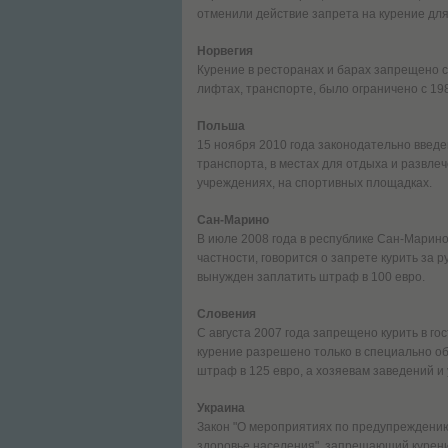
отменили действие запрета на курение дл
Норвегия
Курение в ресторанах и барах запрещено с 
лифтах, транспорте, было ограничено с 198
Польша
15 ноября 2010 года законодательно введе
транспорта, в местах для отдыха и развлеч
учреждениях, на спортивных площадках.
Сан-Марино
В июле 2008 года в республике Сан-Марино 
частности, говорится о запрете курить за 
вынужден заплатить штраф в 100 евро.
Словения
С августа 2007 года запрещено курить в го
курение разрешено только в специально об
штраф в 125 евро, а хозяевам заведений и
Украина
Закон "О мероприятиях по предупреждению
здоровье населения", запрещающий курение