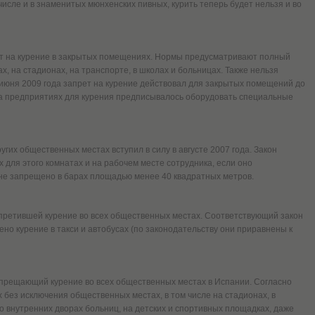
числе и в знаменитых мюнхенских пивных, курить теперь будет нельзя и во
ет на курение в закрытых помещениях. Нормы предусматривают полный
ах, на стадионах, на транспорте, в школах и больницах. Также нельзя
С июня 2009 года запрет на курение действовал для закрытых помещений до
 на предприятиях для курения предписывалось оборудовать специальные
угих общественных местах вступил в силу в августе 2007 года. Закон
 для этого комнатах и на рабочем месте сотрудника, если оно
 не запрещено в барах площадью менее 40 квадратных метров.
апретившей курение во всех общественных местах. Соответствующий закон
ено курение в такси и автобусах (по законодательству они приравнены к
 запрещающий курение во всех общественных местах в Испании. Согласно
х без исключения общественных местах, в том числе на стадионах, в
во внутренних дворах больниц, на детских и спортивных площадках, даже