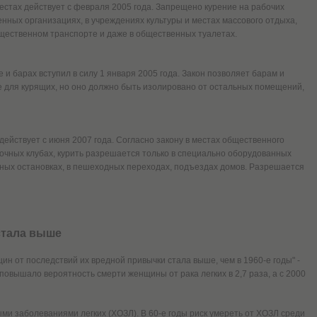
естах действует с февраля 2005 года. Запрещено курение на рабочих
енных организациях, в учреждениях культуры и местах массового отдыха,
общественном транспорте и даже в общественных туалетах.
е и барах вступил в силу 1 января 2005 года. Закон позволяет барам и
для курящих, но оно должно быть изолировано от остальных помещений,
действует с июня 2007 года. Согласно закону в местах общественного
 ночных клубах, курить разрешается только в специально оборудованных
ных остановках, в пешеходных переходах, подъездах домов. Разрешается
cтала выше
н от последствий их вредной привычки стала выше, чем в 1960-е годы" -
е повышало вероятность смерти женщины от рака легких в 2,7 раза, а с 2000
ыми заболеваниями легких (ХОЗЛ). В 60-е годы риск умереть от ХОЗЛ среди