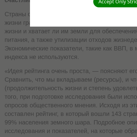
Accept Only Stri
Страны оцениваются по следующим параметр
жизни граждан страны, насколько они удовл
жизни и хватает ли им земли для обеспечени
питания, а также утилизации отходов жизнед
Экономические показатели, такие как ВВП, в 
индекса не используются.
«Идея рейтинга очень проста, — поясняют ег
Сравнить, что мы вкладываем (ресурсы), и чт
(продолжительность жизни и степень удовлет
того, при подготовке исследования были исп
опросов общественного мнения. Исходя из э
составлен рейтинг, в который вошли 143 стр
99% населения земного шара. Подробное опи
исследования и показателей, на которые об