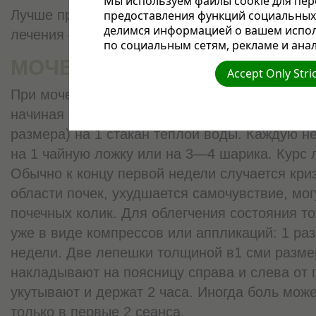
Мы используем файлы cookie для пер
Лучше прикладывать глину с той стороны, ко
предоставления функций социальных 
делимся информацией о вашем испол
лечения — 2 недели через день, аппликации 
по социальным сетям, рекламе и анал
МОЧЕКАМЕННАЯ БОЛЕЗНЬ
Accept Only Stri
При мочекаменной болезни глину принимают в
начиная с 1 чайной ложки (или 3—5 глиняных
размера) на 1 стакан теплой воды. Каждую н
на 1 чайную ложку или на 3—4 шарика. Курс 
Обычно к концу первой недели случается кри
области почек, ухудшается самочувствие, мог
почечных колик. Для облегчения состояния то
уже в виде компрессов или аппликаций: 1 раз
недели. Две лепешки толщиной в1 сми разме
накладывают на поясницу справа и слева от 
укутывают и держат 2 часа. Иногда боль може
только в первые 2 сеанса.