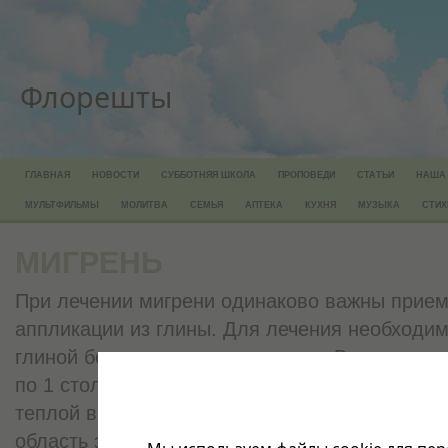
Флорешты
ГЛАВНАЯ
НОВОСТИ
СУББОТНЯЯ ШКОЛА
ПРОПОВЕДИ
СТАТЬИ
НАША
МУЛЬТФИЛЬМЫ
МОЛИТВА
СЕМЬЯ
АПТЕКА
КУХНЯ
МУЗЫКА
СТИХ
МИГРЕНЬ
При лечении мигрени одинаково важны прием
аппликации из глины. Для лечения необходим
глиной белого или черного цвета. Внутрь гли
по 1 столовой ложке порошка (или 5—7 крупн
теплой воды. Курс лечения — 2 недели. Аппл
область затылка и шеи, захватывая нижнюю г