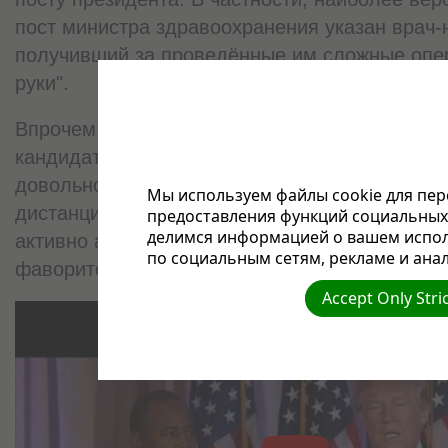
пост министра здравоохранения указан врач-
получивший за проведённые им сложные опе
руки".
Впрочем, Карсон не только врач. В 2015 году
кандидатуру в президенты США от Республик
довольно долго лидировал в опросах, однак
Мы используем файлы cookie для пер
дистанции и призвал своих сторонников под
предоставления функций социальных 
делимся информацией о вашем испол
активно агитируя их за миллиардера, которы
по социальным сетям, рекламе и анал
фаворитом религиозных консерваторов.
Accept Only Stri