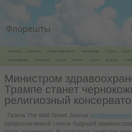
Флорешты
ГЛАВНАЯ
НОВОСТИ
СУББОТНЯЯ ШКОЛА
ПРОПОВЕДИ
СТАТЬИ
НАША
МУЛЬТФИЛЬМЫ
МОЛИТВА
СЕМЬЯ
АПТЕКА
КУХНЯ
МУЗЫКА
СТИХ
Министром здравоохран
Трампе станет чернокож
религиозный консервато
Газета The Wall Street Journal
опубликовала
предполагаемый список будущей администра
посту президента. В частности, наиболее ве