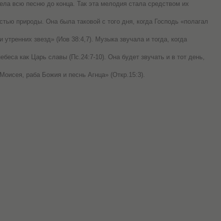
ела всю песню до конца. Так эта мелодия стала средством их
тью природы. Она была таковой с того дня, когда Господь «полагал
 утренних звезд» (Иов 38:4,7). Музыка звучала и тогда, когда
беса как Царь славы (Пс.24:7-10). Она будет звучать и в тот день,
Моисея, раба Божия и песнь Агнца» (Откр.15:3).