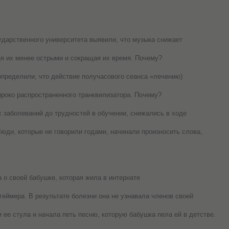
дарственного университета выявили, что музыка снижает
ая их менее острыми и сокращая их время. Почему?
определили, что действие получасового сеанса «лечению)
роко распространенного транквилизатора. Почему?
 заболеваний до трудностей в обучении, снижались в ходе
юди, которые не говорили годами, начинали произносить слова,
 о своей бабушке, которая жила в интернате
ймера. В результате болезни она не узнавала членов своей
ее стула и начала петь песню, которую бабушка пела ей в детстве.