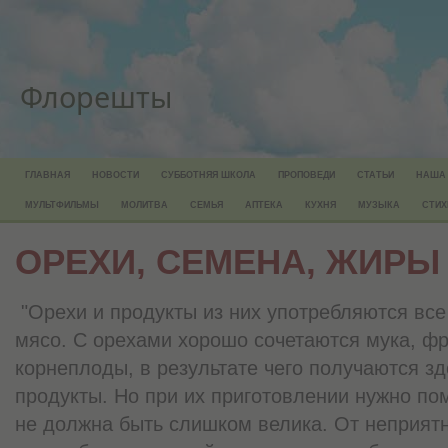
Флорешты
ГЛАВНАЯ
НОВОСТИ
СУББОТНЯЯ ШКОЛА
ПРОПОВЕДИ
СТАТЬИ
НАША
МУЛЬТФИЛЬМЫ
МОЛИТВА
СЕМЬЯ
АПТЕКА
КУХНЯ
МУЗЫКА
СТИХ
ОРЕХИ, СЕМЕНА, ЖИРЫ
"Орехи и продукты из них употребляются вс
мясо. С орехами хорошо сочетаются мука, фр
корнеплоды, в результате чего получаются з
продукты. Но при их приготовлении нужно пом
не должна быть слишком велика. От неприят