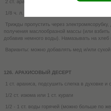
2 ст. арахиса, подсушить слегка в духовке и 
1/8 ч. л. соли
Трижды пропустить через электромясорубку, 
получения маслообразной массы (или взбить 
добавив немного воды). Намазывать на хлеб 
Варианты: можно добавлять мед и/или сухой 
126. АРАХИСОВЫЙ ДЕСЕРТ
1 ст. арахиса, подсушить слегка в духовке и 
1/2 ст. изюма или 1 ст. кураги
1/2 - 1 ст. воды горячей (можно больше по ж