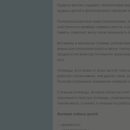
Грудное молоко содержит линоленовую жирн
грудных детей и краткосрочного обучения е
Полиненасыщенные жиры (линоленовая, лин
эластичности мембран нервных клеток, а 
память, помогают мозгу легче переносить б
Витамины и минералы (тиамин, рибофлавин,
важны для улучшения работы мозга. Наил
продукты питания растительного происхожд
раз).
Углеводы. В отличие от иных частей тела н
работает интенсивнее, чем другие ткани, 
Поэтому стабильное снабжение глюкозой 
Сложные углеводы, которые зачастую сочет
зерновые) и простые углеводы, упакованны
тканям мозга, а значит, и лучшую его работу
Функции лобных долей
— духовность;