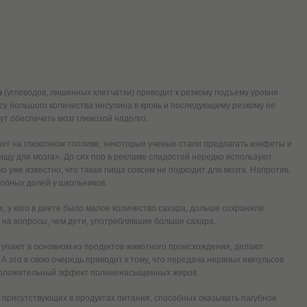
в
(углеводов, лишенных клетчатки) приводит к резкому подъему уровня
осу большого количества инсулина в кровь и последующему резкому ее
ут обеспечить мозг глюкозой надолго.
ает на глюкозном топливе, некоторые ученые стали предлагать конфеты и
ищу для мозга». До сих пор в рекламе сладостей нередко используют
о уже известно, что такая пища совсем не подходит для мозга. Напротив,
обных долей у школьников.
х, у кого в диете было малое количество сахара, дольше сохраняли
 на вопросы, чем дети, употреблявшие больше сахара.
тупают в основном из продуктов животного происхождения, делают
А это в свою очередь приводит к тому, что передача нервных импульсов
 положительный эффект полиненасыщенных жиров.
 присутствующих в продуктах питания, способных оказывать пагубное