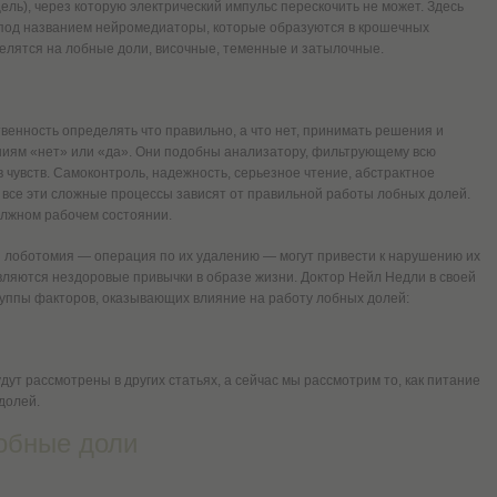
ль), через которую электрический импульс перескочить не может. Здесь
 под названием нейромедиаторы, которые образуются в крошечных
елятся на лобные доли, височные, теменные и затылочные.
енность определять что правильно, а что нет, принимать решения и
ниям «нет» или «да». Они подобны анализатору, фильтрующему всю
чувств. Самоконтроль, надежность, серьезное чтение, абстрактное
се эти сложные процессы зависят от правильной работы лобных долей.
олжном рабочем состоянии.
и лоботомия — операция по их удалению — могут привести к нарушению их
вляются нездоровые привычки в образе жизни. Доктор Нейл Недли в своей
группы факторов, оказывающих влияние на работу лобных долей:
ут рассмотрены в других статьях, а сейчас мы рассмотрим то, как питание
долей.
обные доли