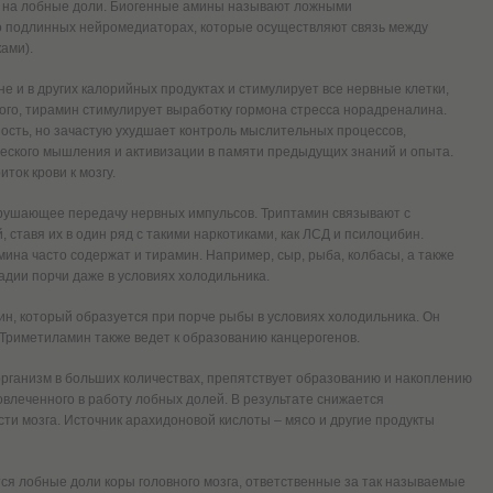
о на лобные доли. Биогенные амины называют ложными
 подлинных нейромедиаторах, которые осуществляют связь между
ками).
е и в других калорийных продуктах и стимулирует все нервные клетки,
того, тирамин стимулирует выработку гормона стресса норадреналина.
ость, но зачастую ухудшает контроль мыслительных процессов,
ческого мышления и активизации в памяти предыдущих знаний и опыта.
ток крови к мозгу.
рушающее передачу нервных импульсов. Триптамин связывают с
ставя их в один ряд с такими наркотиками, как ЛСД и псилоцибин.
ина часто содержат и тирамин. Например, сыр, рыба, колбасы, а также
адии порчи даже в условиях холодильника.
н, который образуется при порче рыбы в условиях холодильника. Он
 Триметиламин также ведет к образованию канцерогенов.
организм в больших количествах, препятствует образованию и накоплению
влеченного в работу лобных долей. В результате снижается
и мозга. Источник арахидоновой кислоты – мясо и другие продукты
я лобные доли коры головного мозга, ответственные за так называемые