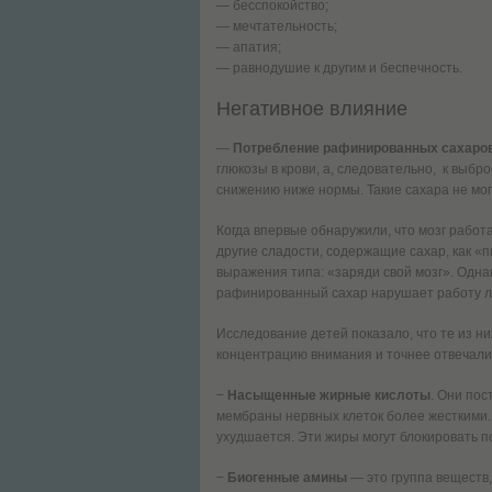
— бесспокойство;
— мечтательность;
— апатия;
— равнодушие к другим и беспечность.
Негативное влияние
—
Потребление рафинированных сахаро
глюкозы в крови, а, следовательно, к выбр
снижению ниже нормы. Такие сахара не мог
Когда впервые обнаружили, что мозг работ
другие сладости, содержащие сахар, как «п
выражения типа: «заряди свой мозг». Однак
рафинированный сахар нарушает работу л
Исследование детей показало, что те из ни
концентрацию внимания и точнее отвечали
−
Насыщенные жирные кислоты
. Они пос
мембраны нервных клеток более жесткими. 
ухудшается. Эти жиры могут блокировать
−
Биогенные амины
— это группа веществ,