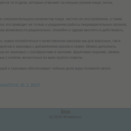
уются те отделы, которые отвечают за низшие (прием пищи, питье,
 слишком большого количества пищи, частого ее употребления, а также
се это приводит не только к ухудшению работы пищеварительных органов,
ека возможности рационально, спокойно и здраво мыслить и действовать.
, нужно позаботиться о качественном завтраке как для взрослых, так и
фруктов и зерновых с добавлением орехов и семян. Можно дополнить
ша из зерновых с сухофруктами и орехами, фруктовая подлива, свежие
ых с хлебом, желательно из муки грубого помола.
щей и зерновых обеспечивает лобные доли коры головного мозга
-mozga/?ct=t(_10_1_2017)
Вход
(c) 2026 Флорешты.