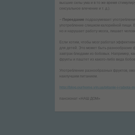
высшие силы ума и в то же время стимулир
сексуальное влечение и т. д.).
−
Переедание
подразумевает употребление
употребление слишком калорийной пищи. В
но и нарушает работу мозга, лишает челов
Если хотим, чтобы мозг работал эффективно
для детей. Это может быть разнообразие 
завтрак блюдами из бобовых. Например, ка
фрукты и паштет из какого-либо вида бобов
Употребление разнообразных фруктов, ово
наилучшим питанием.
http://blog.ourhome.vin.ua/pitanie-i-rabota
пансионат «НАШ ДОМ»