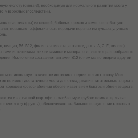
ую кислоту (омега-3), необходимую для нормального развития мозга у
го у взрослых впоследствии.
олевая кислоты) из овощей, бобовых, орехов и семян способствуют
значит, повышают эффективность передачи нервных импульсов, улучшают
оль.
 ниацин, B6, B12, фолиевая кислота, антиоксиданты A, C, E, железо)
учшими источниками этих витаминов и минералов являются разнообразные
ения. Исключение составляет витамин B12 (о нем мы поговорим в другой
аш мозг использует в качестве источника энергии только глюкозу. Мозг
но он не имеет достаточного места для откладывания питательных веществ.
при хорошем кровоснабжении обеспечивает в нем быстрый обмен веществ.
аются с клетчаткой (картофель, хлеб из муки грубого помола, цельные
е в клетчатку (фрукты), обеспечивают стабильное поступление глюкозы к
.