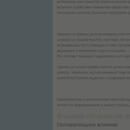
небольшое пространство (синоптическая ще
вступают в действие химические вещества
окончаниях аксонов. Большие полушария д
Именно на лобные доли возложена ответств
«говорить» нашим мыслям, чувствам, жела
информацию, поступающую от всех органов 
мышление и межличностные отношения — в
Вот почему так важно поддерживать их в д
Однако не только травма лобных долей ил
работы. Наиболее частой причиной тому я
книге Proof Positive выделяет следующие 
Наркотические и гипнотические факторы буд
влияет на формирование и работу лобных 
Влияние питания на л
Положительное влияние