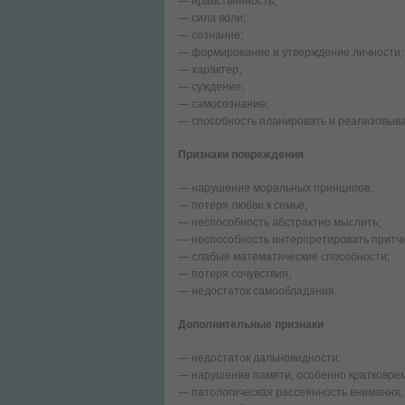
— нравственность;
— сила воли;
— сознание;
— формирование и утверждение личности;
— характер;
— суждение;
— самосознание;
— способность планировать и реализовыва
Признаки повреждения
— нарушение моральных принципов;
— потеря любви к семье;
— неспособность абстрактно мыслить;
— неспособность интерпретировать притчи
— слабые математические способности;
— потеря сочувствия;
— недостаток самообладания.
Дополнительные признаки
— недостаток дальновидности;
— нарушение памяти, особенно кратковре
— патологическая рассеянность внимания;