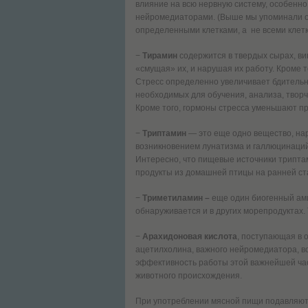
влияние на всю нервную систему, особенн
нейромедиаторами. (Выше мы упоминали о
определенными клетками, а не всеми клет
−
Тирамин
содержится в твердых сырах, вин
«смущая» их, и нарушая их работу. Кроме 
Стресс определенно увеличивает бдительн
необходимых для обучения, анализа, твор
Кроме того, гормоны стресса уменьшают при
−
Триптамин
— это еще одно вещество, на
возникновением лунатизма и галлюцинаций, 
Интересно, что пищевые источники триптам
продукты из домашней птицы на ранней ст
−
Триметиламин
–
еще один биогенный ами
обнаруживается и в других морепродуктах.
−
Арахидоновая кислота
, поступающая в 
ацетилхолина, важного нейромедиатора, во
эффективность работы этой важнейшей част
животного происхождения.
При употреблении мясной пищи подавляютс