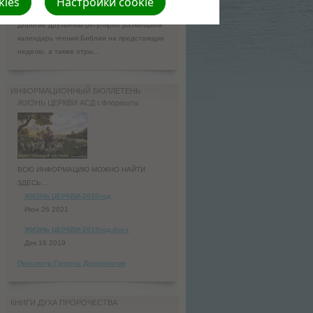
kies
Настройки cookie
Истреблен за недостаток ведения
Дорогие друзья!Мы регулярно размещаем
календарь чтения Библии на предстоящую
неделю, а также отры...
ИНФОРМАЦИОННЫЙ БЮЛЛЕТЕНЬ
ЖИЗНЬ ЦЕРКВИ АСД г.Флорешты
ВСЮ ИНФОРМАЦИЮ МОЖНО НАЙТИ
ЗДЕСЬ...
ЖИЗНЬ ЦЕРКВИ-2020год
Июн 26 2021
ЖИЗНЬ ЦЕРКВИ-2019год.docx
Дек 16 2019
Просмотр Группы Документов
КНИГИ ДУХА ПРОРОЧЕСТВА