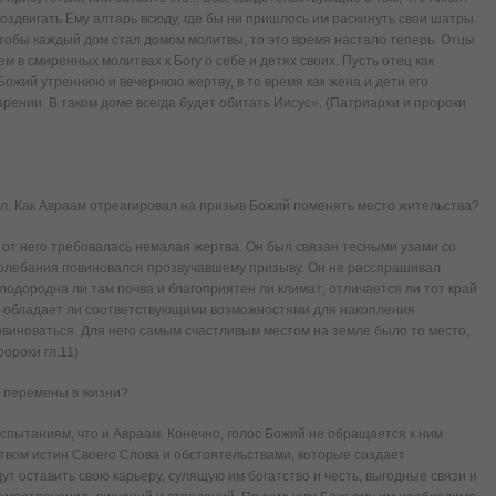
оздвигать Ему алтарь всюду, где бы ни пришлось им раскинуть свои шатры.
чтобы каждый дом стал домом молитвы, то это время настало теперь. Отцы
 в смиренных молитвах к Богу о себе и детях своих. Пусть отец как
Божий утреннюю и вечернюю жертву, в то время как жена и дети его
рении. В таком доме всегда будет обитать Иисус». (Патриархи и пророки
 гл. Как Авраам отреагировал на призыв Божий поменять место жительства?
от него требовалась немалая жертва. Он был связан тесными узами со
 колебания повиновался прозвучавшему призыву. Он не расспрашивал
лодородна ли там почва и благоприятен ли климат; отличается ли тот край
 обладает ли соответствующими возможностями для накопления
 повиноваться. Для него самым счастливым местом на земле было то место,
ороки гл.11)
е перемены в жизни?
спытаниям, что и Авраам. Конечно, голос Божий не обращается к ним
твом истин Своего Слова и обстоятельствами, которые создает
т оставить свою карьеру, сулящую им богатство и честь, выгодные связи и