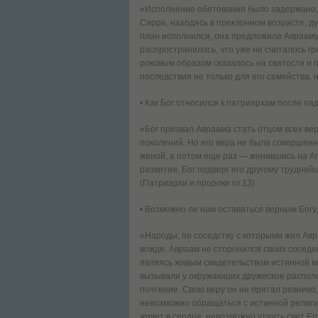
«Исполнение обетования было задержано, 
Сарра, находясь в преклонном возрасте, д
план исполнился, она предложила Аврааму 
распространилось, что уже не считалось г
роковым образом сказалось на святости и 
последствия не только для его семейства, 
• Как Бог относился к патриархам после па
«Бог призвал Авраама стать отцом всех ве
поколений. Но его вера не была совершенн
женой, а потом еще раз — женившись на Аг
развития, Бог подверг его другому трудне
(Патриархи и пророки гл.13)
• Возможно ли нам оставаться верным Богу
«Народы, по соседству с которыми жил Авра
вождя. Авраам не сторонился своих соседей
являясь живым свидетельством истинной ве
вызывали у окружающих дружеское располо
почтение. Свою веру он не прятал ревниво,
невозможно обращаться с истинной религи
живет в сердце, невозможно утаить свет Его