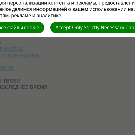
ля персонализации контента и рекламы, предоставлени
также делимся информацией о вашем использовании на
ям, рекламе и аналитике.
ЕЛАЕМ
ЕМЕНАМ
се файлы cookie
Accept Only Strictly Necessary Coo
И
ЕДИНСТВА
ГО ПРИЗВАНИЯ
ОСТИ
Е ТВОЕМ
ПОСЛЕДНЕЕ ВРЕМЯ