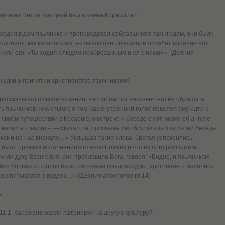
овали на Петра, который был в семье Корнилия?
 ходил в дом язычника и проповедовал собравшимся там людям, они были
подобное, как казалось им, вызывающее поведение ослабит влияние его
кнули его: «Ты ходил к людям необрезанным и ел с ними»». (Деяния
ссудки о принятии христианства язычниками?
 рассказывал о своем видении, в котором Бог наставил его не обращать
 язычников нечистыми; о том, как внутренний голос повелел ему идти к
 своем путешествии в Кесарию; о встрече и беседе с сотником; об ангеле,
 начал я говорить, — сказал он, описывая им обстоятельства своей беседы
 как и на нас вначале…» Услышав такие слова, братья успокоились.
 было прямым исполнением планов Божьих и что их предрассудки и
или духу Евангелия, они прославили Бога, говоря: «Видно, и язычникам
, без борьбы и споров были рассеяны предрассудки; христиане отказались
 воспитывался в иудеях…» (Деяния апостолов гл.14)
ы
11.1. Как реагировали патриархи на другую культуру?