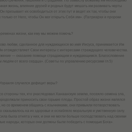
самоотречения, лишений и страданий. По замыслу Божьему им необходимо
ная жизнь, влияние друзей и родных будут мешать им развивать черты
Он призывает их освободиться от этих пут и ведет их так, чтобы они
 только от Него, чтобы Он мог открыть Себя им». (Патриархи и пророки
еременах жизни, как ему мы можем помочь?
лово любви, сделанное для нуждающихся во имя Иисуса, принимается Им
 Он отождествляет Свои интересы с интересами страждущего человечества.
лужение — оказание помощи страдающим и нуждающимся. Благословение
м людям от всего сердца». (Советы по управлению ресурсами гл.5)
е Израиля случился дефицит веры?
 стороны тех, кто унаследовал Ханаанскую землю, посеяло семена зла,
продолжали приносить свои горькие плоды. Простой образ жизни являлся
, но со временем общаясь с язычниками, они привыкли потворствовать
но сказывалось на их здоровье и ослабляло моральную и умственную силу.
 сила была отнята у них, и они не могли больше господствовать над своими
амые народы, которых они должны были победить с помощью Бога».