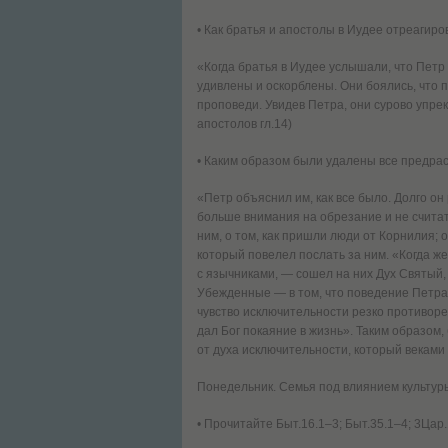
• Как братья и апостолы в Иудее отреагир
«Когда братья в Иудее услышали, что Петр
удивлены и оскорблены. Они боялись, что 
проповеди. Увидев Петра, они сурово упре
апостолов гл.14)
• Каким образом были удалены все предра
«Петр объяснил им, как все было. Долго он
больше внимания на обрезание и не считать
ним, о том, как пришли люди от Корнилия; о
который повелел послать за ним. «Когда же
с язычниками, — сошел на них Дух Святый,
Убежденные — в том, что поведение Петра
чувство исключительности резко противореч
дал Бог покаяние в жизнь». Таким образом
от духа исключительности, который веками
Понедельник. Семья под влиянием культур
• Прочитайте Быт.16.1–3; Быт.35.1–4; 3Цар.