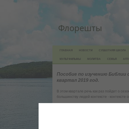
Флорешты
ГЛАВНАЯ
НОВОСТИ
СУББОТНЯЯ ШКОЛА
МУЛЬТФИЛЬМЫ
МОЛИТВА
СЕМЬЯ
АПТ
Пособие по изучению Библии
квартал 2019 год.
В этом квартале речь как раз пойдет о се
большинству людей контексте - контексте с
Каждая семья, как и каждый человек, инди
принципов, основанных на Священном Писа
Скачать (в одном архиве 1.6Mb pdf, fb2, d