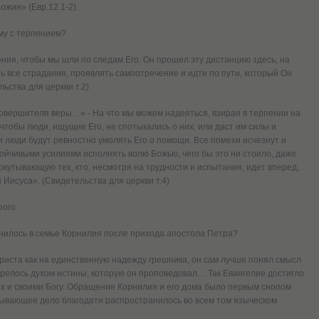
жия» (Евр.12.1-2).
му с терпением?
ния, чтобы мы шли по следам Его. Он прошел эту дистанцию здесь, на
ь все страдания, проявлять самоотречение и идти по пути, который Он
ьства для церкви т.2)
совершителя веры…» - На что мы можем надеяться, взирая в терпении на
чтобы люди, ищущие Его, не спотыкались о них, или даст им силы и
и люди будут ревностно умолять Его о помощи. Все помехи исчезнут и
ойчивыми усилиями исполнять волю Божью, чего бы это ни стоило, даже
окутывающую тех, кто, несмотря на трудности и испытания, идет вперед,
Иисуса». (Свидетельства для церкви т.4)
рого
енилось в семье Корнилия после прихода апостола Петра?
риста как на единственную надежду грешника, он сам лучше понял смысл
горелось духом истины, которую он проповедовал… Так Евангелие достигло
ых и своими Богу. Обращение Корнилия и его дома было первым снопом
тывающее дело благодати распространилось во всем том языческом