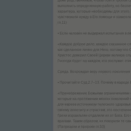
даже родственников, чтобы пойти тропой 
выполнить определенную работу, но беспеч
характера, которые необходимы для этого. 
чувствовали нужду в Его помощи и зависели
гл.11)
• Если человек не выдержал испытания в п
«Каждое доброе дело, каждое сказанное с
как сделанное лично для Него, потому что
Христос доверил Своей Церкви великое с
Господа будет на каждом, кто послужит эти
Среда. Возрождая веру первого поколения
• Прочитайте Суд.2.7–13. Почему в народ
«Пренебрежение Божьими ограничениями со
которые на протяжении многих поколений 
для евреев источником телесного здоровья
своему аппетиту и страстям, это постепен
Грехи израильтян отдалили их от Бога. Его
врагами. Таким образом, их покорили те с
(Патриархи и пророки гл.53)