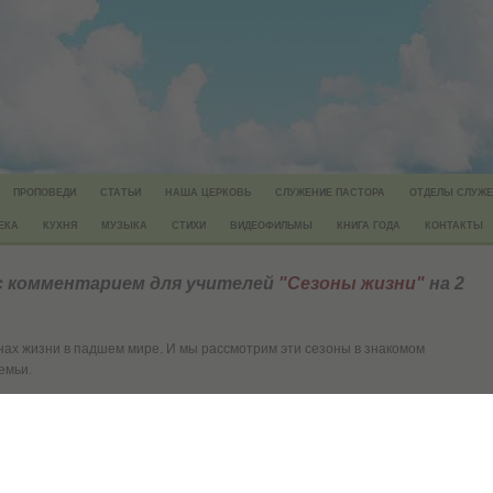
ПРОПОВЕДИ
СТАТЬИ
НАША ЦЕРКОВЬ
СЛУЖЕНИЕ ПАСТОРА
ОТДЕЛЫ СЛУЖЕ
ЕКА
КУХНЯ
МУЗЫКА
СТИХИ
ВИДЕОФИЛЬМЫ
КНИГА ГОДА
КОНТАКТЫ
 с комментарием для учителей
"Сезоны жизни"
на 2
зонах жизни в падшем мире. И мы рассмотрим эти сезоны в знакомом
емьи.
видуальны. Но все семьи проходят одинаковые жизненные этапы.Знание
нии, поможет сохранить и укрепить семью на каждом ее этапе.
oc) пособие по изучению Библии с комментарием для учителей "Сезоны