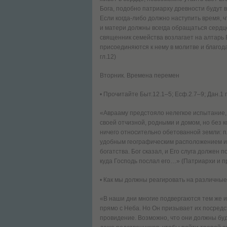
Бога, подобно патриарху древности будут в
Если когда-либо должно наступить время, 
и матери должны всегда обращаться сердцем
священник семейства возлагает на алтарь 
присоединяются к нему в молитве и благода
гл.12)
Вторник. Времена перемен
• Прочитайте Быт.12.1–5; Есф.2.7–9; Дан.1
«Аврааму предстояло нелегкое испытание, 
своей отчизной, родными и домом, но без
ничего относительно обетованной земли: п
удобным географическим расположением и
богатства. Бог сказал, и Его слуга должен
куда Господь послал его…» (Патриархи и пр
• Как мы должны реагировать на различны
«В наши дни многие подвергаются тем же и
прямо с Неба. Но Он призывает их посредс
провидение. Возможно, что они должны буду