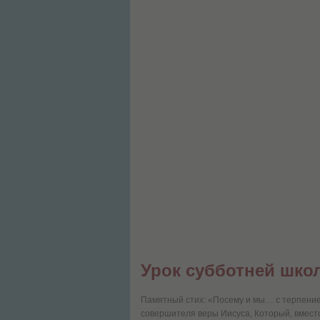
Урок субботней шко
Памятный стих: «Посему и мы… с терпение
совершителя веры Иисуса, Который, вмест