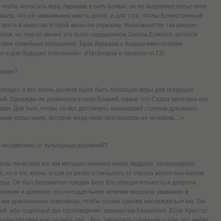
чтобы испытать веру Авраама в силу Божью; он не выдержал испытания.
умала, что ей невозможно иметь детей, и для того, чтобы Божественный
взять в качестве второй жены ее служанку. Многоженство так широко
рехом, но тем не менее это было нарушением Закона Божьего, которое
покое семейных отношений. Брак Авраама с Агарью имел плохие
но и для будущих поколений». (Патриархи и пророки гл.13)
дения?
рующих, и его жизнь должна была быть образцом веры для грядущих
ой. Однажды он усомнился в силе Божьей, скрыв, что Сарра являлась его
ари. Для того, чтобы он мог достигнуть наивысшей ступени духовного
йшему испытанию, которое когда-либо возлагалось на человека…»
, независимо от культурных различий?
ам, почитали его как могущественного князя, мудрого, незаурядного
, но и его жизнь, и сам он резко отличались от образа жизни язычников,
ры. Он был беззаветно предан Богу. Его обходительность и доброта
жение и доверие; его неподдельное величие внушало уважение и
 как драгоценное сокровище, чтобы только одному наслаждаться ею. Так
ей, ибо подобный дух противоречит принципам Евангелия. Если Христос
 присутствия или затмить его... Все, свидетельствующие о том, что любят