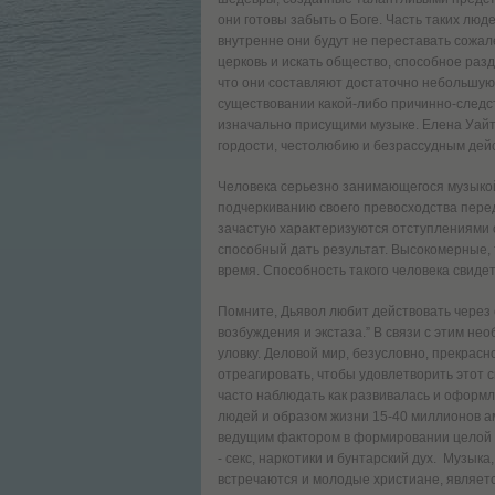
они готовы забыть о Боге. Часть таких люд
внутренне они будут не переставать сожале
церковь и искать общество, способное раз
что они составляют достаточно небольшую 
существовании какой-либо причинно-следс
изначально присущими музыке. Елена Уайт
гордости, честолюбию и безрассудным дейст
Человека серьезно занимающегося музыкой
подчеркиванию своего превосходства перед
зачастую характеризуются отступлениями 
способный дать результат. Высокомерные,
время. Способность такого человека свиде
Помните, Дьявол любит действовать через
возбуждения и экстаза.” В связи с этим не
уловку. Деловой мир, безусловно, прекрасн
отреагировать, чтобы удовлетворить этот
часто наблюдать как развивалась и оформ
людей и образом жизни 15-40 миллионов а
ведущим фактором в формировании целой к
- секс, наркотики и бунтарский дух. Музы
встречаются и молодые христиане, являет