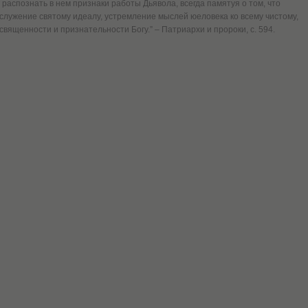
распознать в нем признаки работы Дьявола, всегда памятуя о том, что
служение святому идеалу, устремление мыслей юеловека ко всему чистому,
вященности и признательности Богу.” – Патриархи и пророки, с. 594.