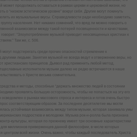
ей может продолжать оставаться в рамках церкви и церковной жизни, но
ть о “низком эстетическом уровне” вокруг себя. Другие могут покинуть
делить их музыкальные вкусы. Справедливости ради необходимо заметить,
группу населения. Нет никаких сомнений, что вряд ли можно говорить о
твенной взаимосвязи между такой потерей посвященности и качествами,
 говорит: “Злоупотребление музыкой приводит неосвященных христиан к
виям.” Там же, с. 506.
 могут подстерегать среди прочих опасностей стремление к
 другими людьми. Занятия музыкой не всегда ведут к отвержению веры, но
от христианских принципов. Дьявол рад применить любой метод,
 тщеславные исполнители музыки далеко не редко встречаются в наше
тельствовать о Христе весьма сомнительна.
 средства и методы, способные “держать множество людей в состоянии
обходимо проявлять большую осторожность, чтобы не попасться на эту его
о осведомлен о рынках массового спроса и интереса и готов очень быстро
 спрос соответствующим образом. За последнее десятилетие мы могли
лялась устойчивая взаимосвязь между типом музыки, которая занимала умы
мериканских подростков и молодежи. Музыка рок-н-ролла была признана
онтр-культуры, которая по прежнему имеет три основные характеристики
ка, для миллионов приверженцев данной философии, в числе которых
ся центром всей жизни. Очень важно, чтобы каждый последователь Христа