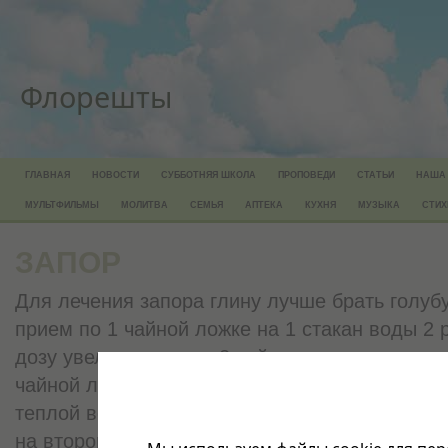
Флорешты
ГЛАВНАЯ
НОВОСТИ
СУББОТНЯЯ ШКОЛА
ПРОПОВЕДИ
СТАТЬИ
НАША
МУЛЬТФИЛЬМЫ
МОЛИТВА
СЕМЬЯ
АПТЕКА
КУХНЯ
МУЗЫКА
СТИХ
ЗАПОР
Для лечения запора глину лучше брать голуб
прием по 1 чайной ложке на 1 стакан воды 2 
дозу увеличивают до 2 чайных ложек на прием 
чайной ложке в неделю, до дозы 1 столовая л
теплой воды на прием. Обычно деятельность
на второй неделе приема. Возможна некотора