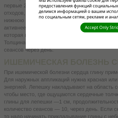
Мы используем файлы cookie для пер
первые 2—3 дня лечения. Чтобы ускорить вы
предоставления функций социальных 
делимся информацией о вашем испол
отходов, можно применять аппликации из гли
по социальным сетям, рекламе и анал
нижнюю четверть живота. Они тонизируют киш
Accept Only Stri
активнее работать. Для компрессов использу
которая вбирает в себя больше шлаков и отд
Толщина лепешки —1 см, время сеанса — 1,5
сеансов через день.
ИШЕМИЧЕСКАЯ БОЛЕЗНЬ С
При ишемической болезни сердца глину прим
Для наружных аппликаций нужна красная или 
энергией. Лепешку накладывают на область с
чтобы место, где ощущаются сердечные толч
глины для лепешки —1 см, продолжительност
количество сеансов — 10, через день. Если с
то надо начинать прикладывание глины с не