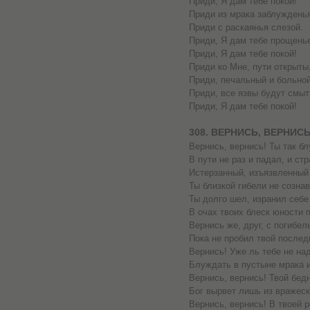
Приди, Я дам тебе покой!
Приди из мрака заблуждень
Приди с раскаянья слезой.
Приди, Я дам тебе прощень
Приди, Я дам тебе покой!
Приди ко Мне, пути открыты
Приди, печальный и больной
Приди, все язвы будут смыт
Приди, Я дам тебе покой!
308. ВЕРНИСЬ, ВЕРНИС
Вернись, вернись! Ты так б
В пути не раз и падал, и ст
Истерзанный, изъязвленный 
Ты близкой гибели не сознав
Ты долго шел, изранил себе 
В очах твоих блеск юности п
Вернись же, друг, с погибел
Пока не пробил твой послед
Вернись! Уже ль тебе не на
Блуждать в пустыне мрака и
Вернись, вернись! Твой бед
Бог вырвет лишь из вражеск
Вернись, вернись! В твоей 