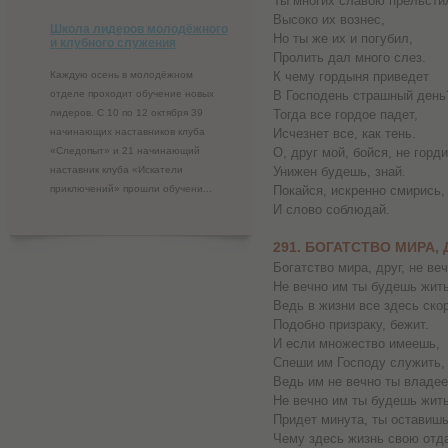
Ты многих славою прельсти
Высоко их вознес,
Школа лидеров молодёжного
Но ты же их и погубил,
и клубного служения
Пролить дал много слез.
Каждую осень в молодёжном
К чему гордыня приведет
отделе проходит обучение новых
В Господень страшный день
лидеров. С 10 по 12 октября 39
Тогда все гордое падет,
начинающих наставников клуба
Исчезнет все, как тень.
«Следопыт» и 21 начинающий
О, друг мой, бойся, не горди
наставник клуба «Искатели
Унижен будешь, знай.
приключений» прошли обучени...
Покайся, искренно смирись,
И слово соблюдай.
291. БОГАТСТВО МИРА, 
Богатство мира, друг, не веч
Не вечно им ты будешь жить
Ведь в жизни все здесь ско
Подобно призраку, бежит.
И если множество имеешь,
Спеши им Господу служить,
Ведь им не вечно ты владе
Не вечно им ты будешь жить
Придет минута, ты оставишь
Чему здесь жизнь свою отд