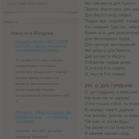
Нет там места для Христа.
строит Свой Сион в Минск...
Припев: Место есть для злы
Для Иисуса вход закрыт.
Подвиг мук, скорбей, страда
Новости
Что свершил Христос, забыт
Новости в Молдове
Время есть для развлечени
Для бесплодного труда,
Концерт группы «ART VOICE
Для суетных наслаждений, -
GROUP» – вечер духовного
вдохновения в Комрате
Нет минуты для Христа.
Дай же место Иисусу,
25 октября 2025 года в общине
Отвори же сердца дверь,
города Комрат состоялось
О, впусти Его скорее,
необычное музыкальное событие,
О, впусти Его теперь!
которое принесло радость и
духовное вдохновение всем
290. О, ДУХ ГОРДЫНИ
присутствующим. Концерт,
О, дух гордыни, в мире сем
организованный коллективом «ART
Как властно ты царишь!
V...
И кто пленен тобой, ты всем
В награду смерть даришь.
(Română) „Pâine și Căldură din
Как многим, многим ты внуш
mâinile lui Isus” – o minune la
Ciuciuleni
"Не раб, но богом будь! "
Так разум их ты помрачил
Извините, этот текст доступен
И камнем сделал грудь.
только на “Румынский”.