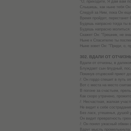
"О, приходите, Я дам вам по
Слышишь, как ныне тебя Он 
Следуй за Ним, пока Он еще
Время пройдет, перестанет 
Будешь напрасно тогда ты в
Будешь напрасно молиться 
Скажет Он: "Грешник, не зна
Ныне к Спасителю ты поспе
Ныне зовет Он: "Приди, о, п
302. ВДАЛИ ОТ ОТЧИЗН
Вдали от отчизны, в далеко
Блуждает сын блудный, пос
Покинув отцовский приют до
/: Он гордо спешит в путь оп
Вот с места на место скитае
В погоне за счастьем, прел
Как скоро утрачено, прожито
/: Несчастная, жалкая участь 
Не видит к себе сострадания
Без ласк, утешенья, душой 
Он видит превратность грех
/: Он понял ужасный обман с
Вдруг мысль промелькнула в