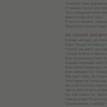
Спаситель Свою драгоценну
О, грешник, пролил для тебя
Пусть жаждущий всякий прих
Невеста и Дух всех зовут;
И тех, кто омылись, жизнь в
Пред Божье лицо все придут
301. СЛУШАЙ, МОЙ ДРУ
Слушай, мой друг, как Спаси
Отдых Он даст от невзгод и 
Слушай, как нежен, как сла
"Следуй за Мною и будешь 
Всех истомленных в жесток
Сердцем скорбящих зовет О
Всем обездоленным даст Он
Всех призывает Он: "Следуй
Мир будет гнать - не страши
Узкой тернистой стезею иди;
Шел Сам Спаситель тернист
Нам ли бояться идти за Хри
Он - нам защита, Он - верны
Помощь в беде Он охотно да
Слушай призыв, о, мой друг