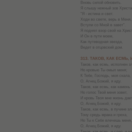
Вновь силой обновить.
Я слышу нежный зов Христа
"Я - истина и свет.
Ходи во свете, верь в Меня,
Вступи со Мной в завет".
Я поднял взор свой на Хрис
И Он в пути моем,
Как путеводная звезда,
Ведет в отцовский дом.
313. ТАКОВ, КАК ЕСМЬ,
Таков, как есмь, исполнен з
Но кровью Ты омыл меня;
К Тебе, Господь, моя скала,
О, Агнец Божий, я иду.
Таков, как есмь, как камень 
Но голос Твой меня зовет,
И кровь Твоя мне жизнь дает
О, Агнец Божий, я иду.
Таков, как есмь, в пучине зл
Тону средь мрака и греха,
Но Ты к Себе влечешь меня,
О, Агнец Божий, я иду.
Таков, как есмь, и слеп, и на