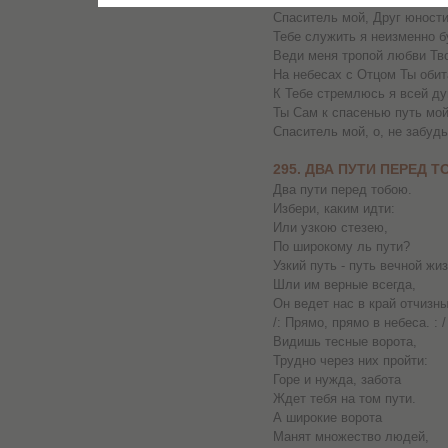
Спаситель мой, Друг юности
Тебе служить я неизменно б
Веди меня тропой любви Тв
На небесах с Отцом Ты оби
К Тебе стремлюсь я всей ду
Ты Сам к спасенью путь мо
Спаситель мой, о, не забудь
295. ДВА ПУТИ ПЕРЕД 
Два пути перед тобою.
Избери, каким идти:
Или узкою стезею,
По широкому ль пути?
Узкий путь - путь вечной жиз
Шли им верные всегда,
Он ведет нас в край отчизны
/: Прямо, прямо в небеса. : /
Видишь тесные ворота,
Трудно через них пройти:
Горе и нужда, забота
Ждет тебя на том пути.
А широкие ворота
Манят множество людей,