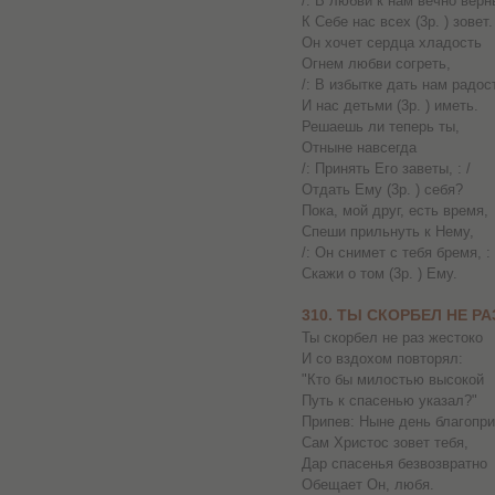
/: В любви к нам вечно верны
К Себе нас всех (3р. ) зовет.
Он хочет сердца хладость
Огнем любви согреть,
/: В избытке дать нам радост
И нас детьми (3р. ) иметь.
Решаешь ли теперь ты,
Отныне навсегда
/: Принять Его заветы, : /
Отдать Ему (3р. ) себя?
Пока, мой друг, есть время,
Спеши прильнуть к Нему,
/: Он снимет с тебя бремя, : 
Скажи о том (3р. ) Ему.
310. ТЫ СКОРБЕЛ НЕ Р
Ты скорбел не раз жестоко
И со вздохом повторял:
"Кто бы милостью высокой
Путь к спасенью указал?"
Припев: Ныне день благопри
Сам Христос зовет тебя,
Дар спасенья безвозвратно
Обещает Он, любя.