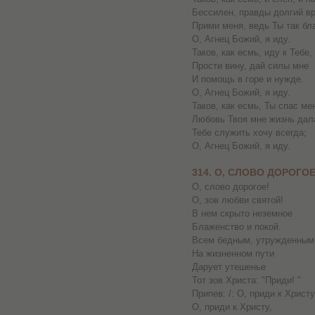
Бессилен, правды долгий вр
Прими меня, ведь Ты так бла
О, Агнец Божий, я иду.
Таков, как есмь, иду к Тебе,
Прости вину, дай силы мне
И помощь в горе и нужде.
О, Агнец Божий, я иду.
Таков, как есмь, Ты спас ме
Любовь Твоя мне жизнь дал
Тебе служить хочу всегда;
О, Агнец Божий, я иду.
314. О, СЛОВО ДОРОГО
О, слово дорогое!
О, зов любви святой!
В нем скрыто неземное
Блаженство и покой.
Всем бедным, утружденным
На жизненном пути
Дарует утешенье
Тот зов Христа: "Приди! "
Припев: /: О, приди к Христу
О, приди к Христу,