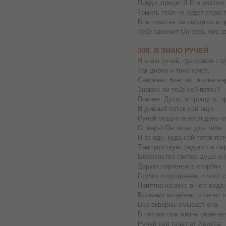
Приди, приди! В Его златом
Томить тебя не будет страст
Все счастье ты найдешь в п
Тебе заменит Он весь мир з
300. Я ЗНАЮ РУЧЕЙ
Я знаю ручей, где живая ст
Так дивно и тихо течет;
Сверкает, блестит, полна жа
Знаком ли тебе сей поток?
Припев: Душа, я прошу, о, п
И дивный поток сей ищи,
Ручей мощно льется день от
О, верь! Он течет для тебя.
И всюду, куда сей поток пот
Там царствует радость в се
Блаженство святое душе он 
Дарует терпенье в скорбях.
Глубок и прозрачен, и чист с
Приятна на вкус в нем вода;
Больных исцеляет и лечит п
Все скверны смывает она.
В потоке сем жизнь обретае
Ручей сей течет от Христа;