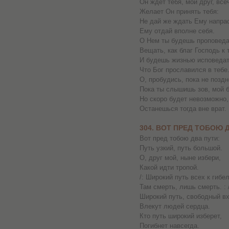
Он ждет тебя, мой друг, все
Желает Он принять тебя:
Не дай же ждать Ему напра
Ему отдай вполне себя.
О Нем ты будешь проповеда
Вещать, как благ Господь к 
И будешь жизнью исповедат
Что Бог прославился в тебе
О, пробудись, пока не поздн
Пока ты слышишь зов, мой б
Но скоро будет невозможно,
Останешься тогда вне врат.
304. ВОТ ПРЕД ТОБОЮ 
Вот пред тобою два пути:
Путь узкий, путь большой.
О, друг мой, ныне избери,
Какой идти тропой.
/: Широкий путь всех к гибел
Там смерть, лишь смерть. : 
Широкий путь, свободный в
Влекут людей сердца.
Кто путь широкий изберет,
Погибнет навсегда.