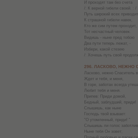
И проходят там без счета
/: К верной гибели своей. : /
Путь широкий всех приводи
К страшной гибели навек,
Кто же сим путем проходит,
Тот несчастный человек.
Видишь - ныне пред тобою
Два пути теперь лежат, -
Избери, какой стезею
/: Хочешь путь свой продолж
296. ЛАСКОВО, НЕЖНО
Ласково, нежно Спаситель в
Ждет и тебя, и меня,
В горе, заботах всегда утеш
Любит тебя и меня.
Припев: Приди домой,
Бедный, заблудший, приди!
Слышишь, как ныне
Господь твой взывает:
"О утомленный, приди! "
Слышишь ли голос заботли
Ныне тебя Он зовет;
Полный любовью и ласки се