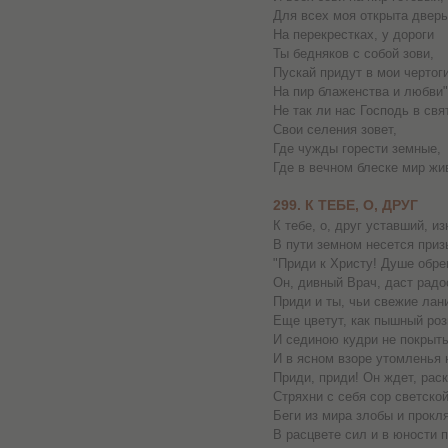
Для всех моя открыта дверь
На перекрестках, у дороги
Ты бедняков с собой зови,
Пускай придут в мои чертог
На пир блаженства и любви"
Не так ли нас Господь в свя
Свои селения зовет,
Где чужды горести земные,
Где в вечном блеске мир жи
299. К ТЕБЕ, О, ДРУГ
К тебе, о, друг уставший, и
В пути земном несется приз
"Приди к Христу! Душе обр
Он, дивный Врач, даст радос
Приди и ты, чьи свежие лан
Еще цветут, как пышный роз
И сединою кудри не покрыт
И в ясном взоре утомленья 
Приди, приди! Он ждет, рас
Стряхни с себя сор светской
Беги из мира злобы и прокл
В расцвете сил и в юности 