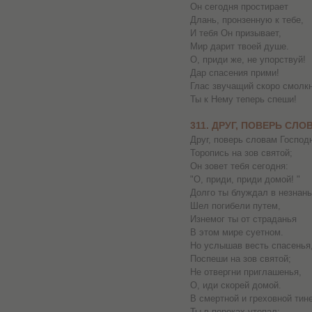
Он сегодня простирает
Длань, пронзенную к тебе,
И тебя Он призывает,
Мир дарит твоей душе.
О, приди же, не упорствуй!
Дар спасения прими!
Глас звучащий скоро смолкн
Ты к Нему теперь спеши!
311. ДРУГ, ПОВЕРЬ СЛ
Друг, поверь словам Господ
Торопись на зов святой;
Он зовет тебя сегодня:
"О, приди, приди домой! "
Долго ты блуждал в незнань
Шел погибели путем,
Изнемог ты от страданья
В этом мире суетном.
Но услышав весть спасенья
Поспеши на зов святой;
Не отвергни приглашенья,
О, иди скорей домой.
В смертной и греховной тин
Ты в пороках утопал;