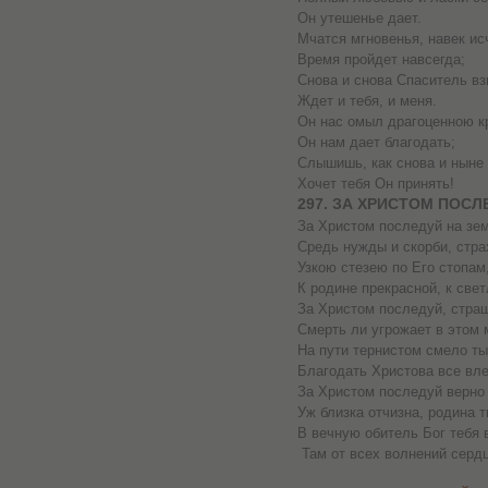
Он утешенье дает.
Мчатся мгновенья, навек ис
Время пройдет навсегда;
Снова и снова Спаситель вз
Ждет и тебя, и меня.
Он нас омыл драгоценною к
Он нам дает благодать;
Слышишь, как снова и ныне
Хочет тебя Он принять!
297. ЗА ХРИСТОМ ПОСЛ
За Христом последуй на зем
Средь нужды и скорби, стра
Узкою стезею по Его стопам
К родине прекрасной, к све
За Христом последуй, страш
Смерть ли угрожает в этом 
На пути тернистом смело ты
Благодать Христова все вле
За Христом последуй верно 
Уж близка отчизна, родина т
В вечную обитель Бог тебя в
Там от всех волнений серд