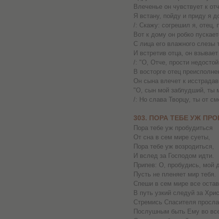
Влеченье он чувствует к отч
Я встану, пойду и приду я д
/: Скажу: согрешил я, отец, п
Вот к дому он робко пускает
С лица его влажного слезы т
И встретив отца, он взывает
/: "О, Отче, прости недостой
В восторге отец преисполне
Он сына влечет к исстрадав
"О, сын мой заблудший, ты 
/: Но слава Творцу, ты от см
303. ПОРА ТЕБЕ УЖ ПР
Пора тебе уж пробудиться
От сна в сем мире суеты,
Пора тебе уж возродиться,
И вслед за Господом идти.
Припев: О, пробудись, мой д
Пусть не пленяет мир тебя.
Спеши в сем мире все остав
В путь узкий следуй за Хри
Стремись Спасителя просла
Послушным быть Ему во вс