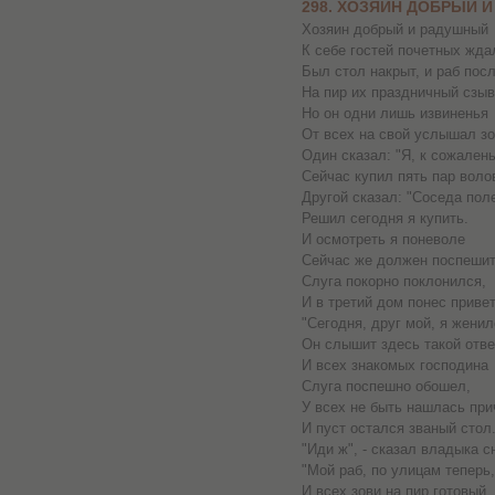
298. ХОЗЯИН ДОБРЫЙ 
Хозяин добрый и радушный
К себе гостей почетных жда
Был стол накрыт, и раб по
На пир их праздничный сзыв
Но он одни лишь извиненья
От всех на свой услышал зо
Один сказал: "Я, к сожален
Сейчас купил пять пар воло
Другой сказал: "Соседа пол
Решил сегодня я купить.
И осмотреть я поневоле
Сейчас же должен поспешит
Слуга покорно поклонился,
И в третий дом понес привет
"Сегодня, друг мой, я женилс
Он слышит здесь такой отве
И всех знакомых господина
Слуга поспешно обошел,
У всех не быть нашлась при
И пуст остался званый стол
"Иди ж", - сказал владыка сн
"Мой раб, по улицам теперь,
И всех зови на пир готовый,