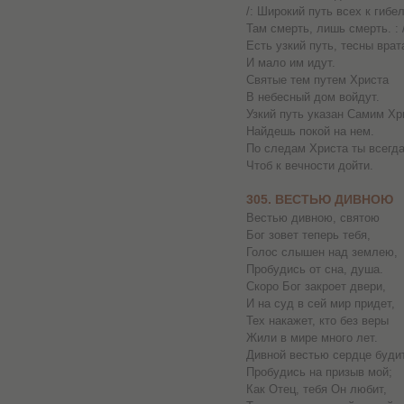
/: Широкий путь всех к гибел
Там смерть, лишь смерть. : 
Есть узкий путь, тесны врат
И мало им идут.
Святые тем путем Христа
В небесный дом войдут.
Узкий путь указан Самим Хр
Найдешь покой на нем.
По следам Христа ты всегда
Чтоб к вечности дойти.
305. ВЕСТЬЮ ДИВНОЮ
Вестью дивною, святою
Бог зовет теперь тебя,
Голос слышен над землею,
Пробудись от сна, душа.
Скоро Бог закроет двери,
И на суд в сей мир придет,
Тех накажет, кто без веры
Жили в мире много лет.
Дивной вестью сердце будит
Пробудись на призыв мой;
Как Отец, тебя Он любит,