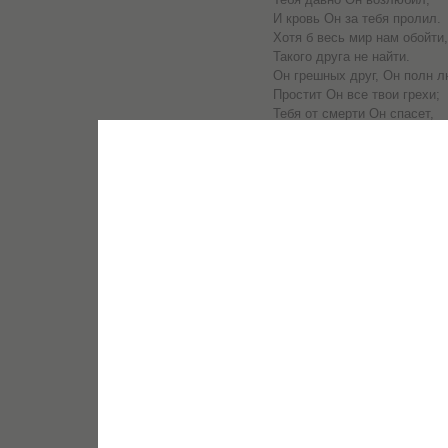
И кровь Он за тебя пролил.
Хотя б весь мир нам обойти,
Такого друга не найти.
Он грешных друг, Он полн л
Простит Он все твои грехи;
Тебя от смерти Он спасет,
И в царство вечное введет.
Он говорит: "Открой Мне дв
Я научу тебя теперь".
О, друг, скорей Его впусти,
Навек Христа к себе прими!
293. КУДА, УСТАЛЫЙ П
Куда, усталый путник мой,
Печально так идешь?
Спеши к стране своей родно
Там отдых ты найдешь.
Иди домой!
Иди, израненный, больной,
К Великому Врачу, -
Он исцелит и даст покой,
Простит твою вину.
Иди домой!