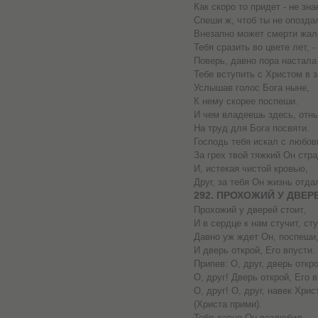
Как скоро то придет - не зна
Спеши ж, чтоб ты не опозда
Внезапно может смерти жал
Тебя сразить во цвете лет, -
Поверь, давно пора настала
Тебе вступить с Христом в з
Услышав голос Бога ныне,
К нему скорее поспеши.
И чем владеешь здесь, отн
На труд для Бога посвяти.
Господь тебя искал с любов
За грех твой тяжкий Он стр
И, истекая чистой кровью,
Друг, за тебя Он жизнь отда
292. ПРОХОЖИЙ У ДВЕР
Прохожий у дверей стоит,
И в сердце к нам стучит, сту
Давно уж ждет Он, поспеши
И дверь открой, Его впусти.
Припев: О, друг, дверь откро
О, друг! Дверь открой, Его в
О, друг! О, друг, навек Хрис
(Христа прими).
Тебя давно Он возлюбил,