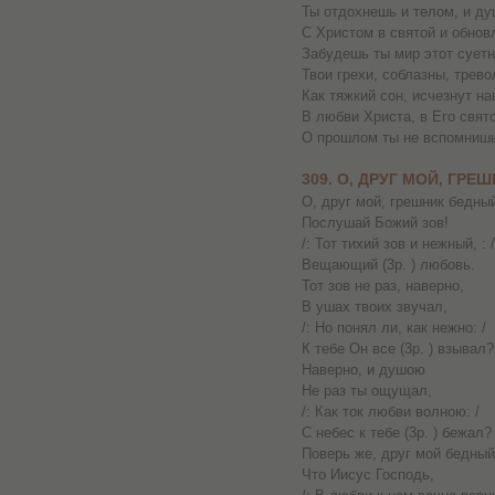
Ты отдохнешь и телом, и ду
С Христом в святой и обнов
Забудешь ты мир этот суетн
Твои грехи, соблазны, трево
Как тяжкий сон, исчезнут на
В любви Христа, в Его свя
О прошлом ты не вспомнишь
309. О, ДРУГ МОЙ, ГР
О, друг мой, грешник бедны
Послушай Божий зов!
/: Тот тихий зов и нежный, : /
Вещающий (3р. ) любовь.
Тот зов не раз, наверно,
В ушах твоих звучал,
/: Но понял ли, как нежно: /
К тебе Он все (3р. ) взывал?
Наверно, и душою
Не раз ты ощущал,
/: Как ток любви волною: /
С небес к тебе (3р. ) бежал?
Поверь же, друг мой бедный
Что Иисус Господь,