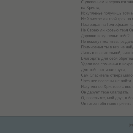
С упованьем и верою взгля
на Христа,
Искупленье получишь тотча
Не Христос ли твой грех на
Пострадав на Голгофском к
Не Своею ли кровью тебя О
Даровав искупленье тебе?
Не помогут молитвы, рыдань
Примиренья ты в них не най
Лишь в спасительной, чисто
Благодать для себя обрете
Удали все сомненья и искрен
Для тебя нет иного пути;
Сам Спаситель отверз милос
Чрез нее поспеши же войти.
Искупленье Христово с вост
Он дарует тебе благодать.
О, поверь же, мой друг, в 
Он готов тебя ныне принять.
(c