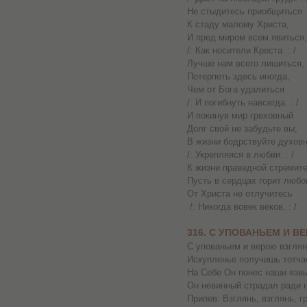
Не стыдитесь приобщиться
К стаду малому Христа,
И пред миром всем явиться,
/: Как носители Креста. : /
Лучше нам всего лишиться,
Потерпеть здесь иногда,
Чем от Бога удалиться
/: И погибнуть навсегда. : /
И покинув мир греховный
Долг свой не забудьте вы;
В жизни бодрствуйте духовн
/: Укрепляяся в любви. : /
К жизни праведной стремите
Пусть в сердцах горит любо
От Христа не отлучитесь
/: Никогда вовек веков. : /
316. С УПОВАНЬЕМ И В
С упованьем и верою взглян
Искупленье получишь тотча
На Себе Он понес наши язвы
Он невинный страдал ради н
Припев: Взглянь, взглянь, г