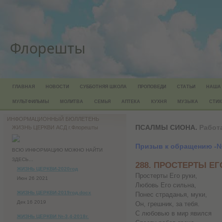
Флорешты
ГЛАВНАЯ
НОВОСТИ
СУББОТНЯЯ ШКОЛА
ПРОПОВЕДИ
СТАТЬИ
НАША
МУЛЬТФИЛЬМЫ
МОЛИТВА
СЕМЬЯ
АПТЕКА
КУХНЯ
МУЗЫКА
СТИХ
ИНФОРМАЦИОННЫЙ БЮЛЛЕТЕНЬ
ПСАЛМЫ СИОНА.
Работ
ЖИЗНЬ ЦЕРКВИ АСД г.Флорешты
Призыв к обращению -№
ВСЮ ИНФОРМАЦИЮ МОЖНО НАЙТИ
ЗДЕСЬ...
288. ПРОСТЕРТЫ ЕГ
ЖИЗНЬ ЦЕРКВИ-2020год
Простерты Его руки,
Июн 26 2021
Любовь Его сильна,
ЖИЗНЬ ЦЕРКВИ-2019год.docx
Понес страданья, муки,
Дек 16 2019
Он, грешник, за тебя.
С любовью в мир явился
ЖИЗНЬ ЦЕРКВИ №-3,4-2018г.