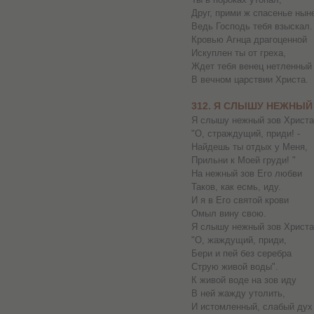
Друг, прими ж спасенье нын
Ведь Господь тебя взыскал.
Кровью Агнца драгоценной
Искуплен ты от греха,
Ждет тебя венец нетленный
В вечном царствии Христа.
312. Я СЛЫШУ НЕЖНЫЙ
Я слышу нежный зов Христа
"О, страждущий, приди! -
Найдешь ты отдых у Меня,
Прильни к Моей груди! "
На нежный зов Его любви
Таков, как есмь, иду.
И я в Его святой крови
Омыл вину свою.
Я слышу нежный зов Христа
"О, жаждущий, приди,
Бери и пей без серебра
Струю живой воды".
К живой воде на зов иду
В ней жажду утолить,
И истомленный, слабый дух