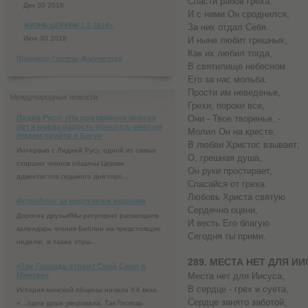
Спасти рабов греха,
Дек 30 2018
И с ними Он сроднился,
ЖИЗНЬ ЦЕРКВИ-1,2-2018г.
За них отдал Себя.
Июн 30 2018
И ныне любит грешных,
Как их любил тогда,
Просмотр Группы Документов
В святилище небесном
Его за нас мольба.
Прости им неведенье,
Международные новости
Грехи, пороки все,
Лидия Русу: «На протяжении многих
Они - Твое творенье, -
лет я имела радость помогать многим
Молил Он на кресте.
людям прийти к Богу»
В любви Христос взывает;
Интервью с Лидией Русу, одной из самых
О, грешная душа,
старших членов общины Церкви
Он руки простирает,
адвентистов седьмого дня горо...
Спасайся от греха.
Любовь Христа святую
Истреблен за недостаток ведения
Сердечно оцени,
Дорогие друзья!Мы регулярно размещаем
И весть Его благую
календарь чтения Библии на предстоящую
Сегодня ты прими.
неделю, а также отры...
289. МЕСТА НЕТ ДЛЯ И
«Так Господь строит Свой Сион в
Минске»
Места нет для Иисуса,
В сердце - грех и суета,
История минской общины начала XX века
Сердце занято заботой,
«…одна душа уверовала. Так Господь