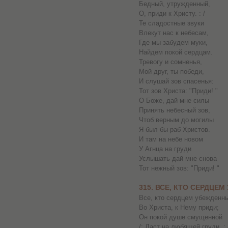
Бедный, утружденный,
О, приди к Христу. : /
Те сладостные звуки
Влекут нас к небесам,
Где мы забудем муки,
Найдем покой сердцам.
Тревогу и сомненья,
Мой друг, ты победи,
И слушай зов спасенья:
Тот зов Христа: "Приди! "
О Боже, дай мне силы
Принять небесный зов,
Чтоб верным до могилы
Я был бы раб Христов.
И там на небе новом
У Агнца на груди
Услышать дай мне снова
Тот нежный зов: "Приди! "
315. ВСЕ, КТО СЕРДЦЕ
Все, кто сердцем убежденн
Во Христа, к Нему приди;
Он покой душе смущенной
/: Даст на любящей груди. : 