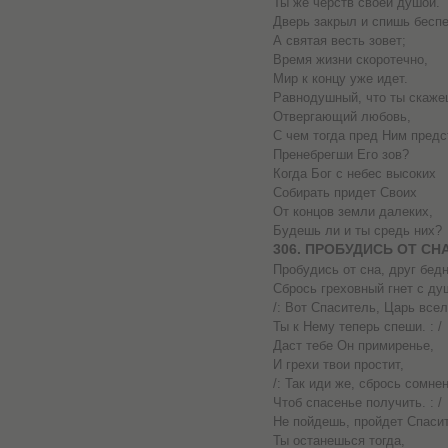
Ты же черств своей душой.
Дверь закрыл и спишь беспе
А святая весть зовет;
Время жизни скоротечно,
Мир к концу уже идет.
Равнодушный, что ты скаже
Отвергающий любовь,
С чем тогда пред Ним предс
Пренебрегши Его зов?
Когда Бог с небес высоких
Собирать придет Своих
От концов земли далеких,
Будешь ли и ты средь них?
306. ПРОБУДИСЬ ОТ СН
Пробудись от сна, друг бед
Сбрось греховный гнет с ду
/: Вот Спаситель, Царь всел
Ты к Нему теперь спеши. : /
Даст тебе Он примиренье,
И грехи твои простит,
/: Так иди же, сбрось сомне
Чтоб спасенье получить. : /
Не пойдешь, пройдет Спаси
Ты останешься тогда,